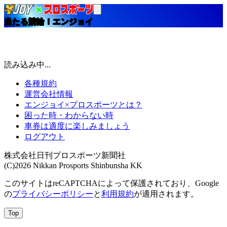
当たる競輪！エンジョイ
読み込み中...
各種規約
運営会社情報
エンジョイ×プロスポーツとは？
困った時・わからない時
車券は適度に楽しみましょう
ログアウト
株式会社日刊プロスポーツ新聞社
(C)2026 Nikkan Prosports Shinbunsha KK
このサイトはreCAPTCHAによって保護されており、Google
の
プライバシーポリシー
と
利用規約
が適用されます。
Top