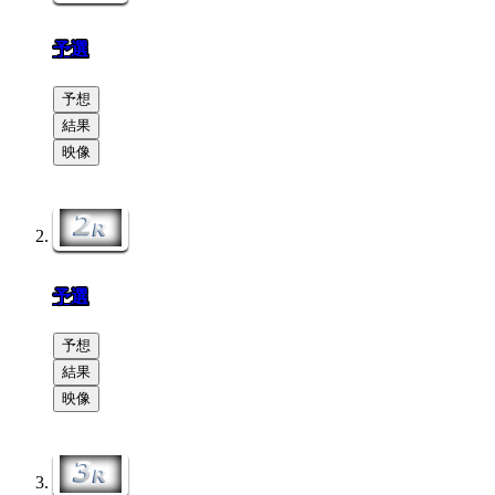
予選
予想
結果
映像
予選
予想
結果
映像