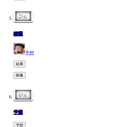
特選
予想
結果
映像
予選
予想