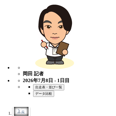
岡田
記者
2026年7月8日 - 1日目
出走表・並び一覧
データ比較