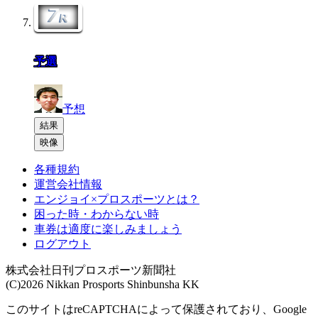
予選
予想
結果
映像
各種規約
運営会社情報
エンジョイ×プロスポーツとは？
困った時・わからない時
車券は適度に楽しみましょう
ログアウト
株式会社日刊プロスポーツ新聞社
(C)2026 Nikkan Prosports Shinbunsha KK
このサイトはreCAPTCHAによって保護されており、Google