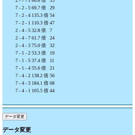
2 - 7 - 1
86.8
倍
35
7 - 2 - 5
69.7
倍
29
7 - 2 - 4
135.3
倍
54
7 - 2 - 1
110.3
倍
47
2 - 4 - 5
32.8
倍
7
2 - 4 - 7
61.7
倍
24
2 - 4 - 3
75.0
倍
32
7 - 1 - 2
53.3
倍
19
7 - 1 - 5
37.4
倍
11
7 - 1 - 4
55.6
倍
21
7 - 4 - 2
138.2
倍
56
7 - 4 - 3
184.1
倍
68
7 - 4 - 1
105.5
倍
44
データ変更
データ変更