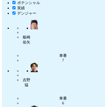
ポテンシャル
実績
デンジャー
7
板崎
佑矢
車番
7
6
吉野
猛
車番
6