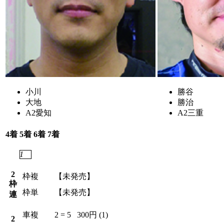
小川
勝谷
大地
勝治
A2
愛知
A2
三重
4着
5着
6着
7着
3
1
4
6
2
枠複
【未発売】
枠
枠単
【未発売】
連
車複
2 = 5
300円 (1)
2