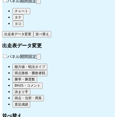
パネル開閉固定
チャート
タテ
ヨコ
出走表データ変更
並べ替え
出走表データ変更
パネル開閉固定
能力値・戦法タイプ
得点推移・勝敗者戦
勝率・勝度数
BHJS・コメント
決まり手
得点・当所・周長
直近成績
並べ替え