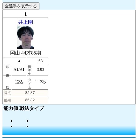
全選手を表示する
1
井上剛
岡山
44
才
85
期
▲
63
ギヤ
A1
/A1
3.93
タイム
追込
11.2
秒
85.37
得点
86.82
前期
能力値
戦法タイプ