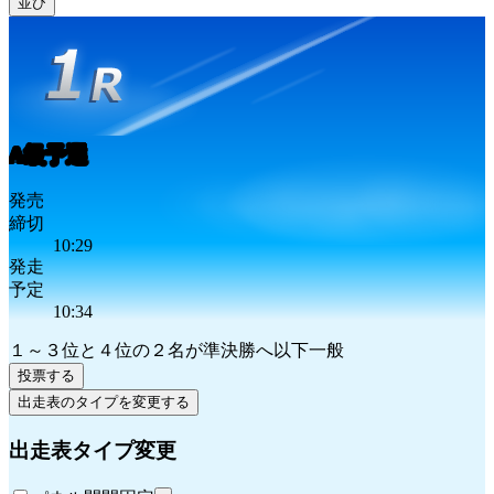
並び
A級予選
発売
締切
10:29
発走
予定
10:34
１～３位と４位の２名が準決勝へ以下一般
投票する
出走表のタイプを変更する
出走表タイプ変更