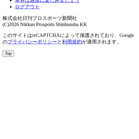
車券は適度に楽しみましょう
ログアウト
株式会社日刊プロスポーツ新聞社
(C)2026 Nikkan Prosports Shinbunsha KK
このサイトはreCAPTCHAによって保護されており、Google
の
プライバシーポリシー
と
利用規約
が適用されます。
Top