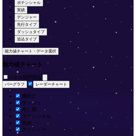
ポテンシャル
実績
デンジャー
先行タイプ
ダッシュタイプ
追込タイプ
能力値チャート・データ選択
能力値チャート
パネル開閉固定
バーグラフ
レーダーチャート
機動力
ダッシュ
差し脚
ポテンシャル
実績
デンジャー