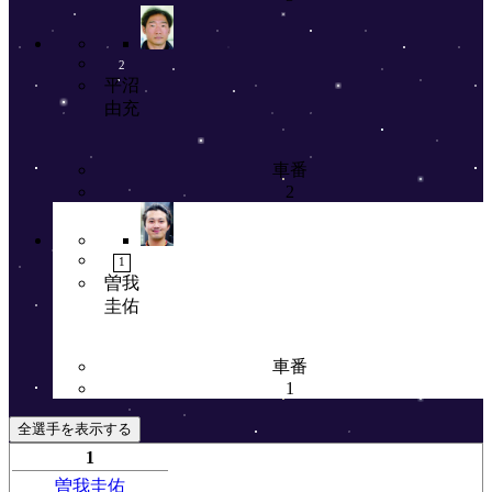
2
平沼
由充
車番
2
1
曽我
圭佑
車番
1
全選手を表示する
1
曽我圭佑