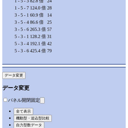
1 - 5 - 3
82.8
倍
24
1 - 5 - 7
124.0
倍
28
3 - 5 - 1
60.9
倍
14
3 - 5 - 4
86.6
倍
25
3 - 5 - 6
265.3
倍
57
5 - 3 - 1
128.2
倍
31
5 - 3 - 4
192.1
倍
42
5 - 3 - 6
425.4
倍
79
データ変更
データ変更
パネル開閉固定
全て表示
機動型・追込型比較
自力型数データ