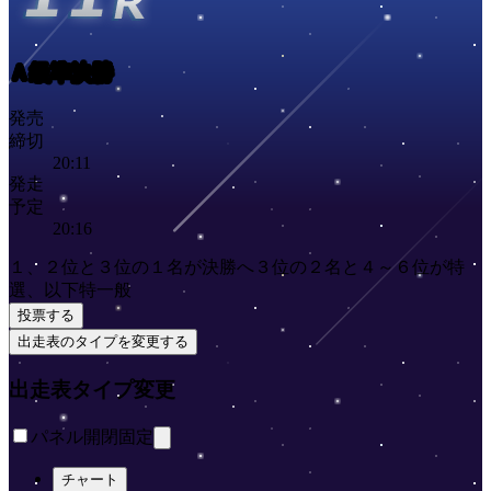
Ａ級準決勝
発売
締切
20:11
発走
予定
20:16
１、２位と３位の１名が決勝へ３位の２名と４～６位が特
選、以下特一般
投票する
出走表のタイプを変更する
出走表タイプ変更
パネル開閉固定
チャート