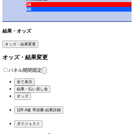
50
68
結果・オッズ
オッズ・結果変更
オッズ・結果変更
パネル開閉固定
全て表示
結果・払い戻し金
オッズ
11R A級 準決勝
結果詳細
ダイジェスト