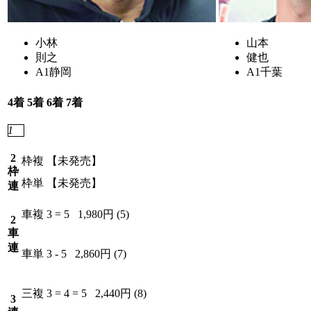
小林
山本
則之
健也
A1
静岡
A1
千葉
4着
5着
6着
7着
1
2
7
6
2
枠複
【未発売】
枠
枠単
【未発売】
連
車複
3 = 5
1,980円 (5)
2
車
連
車単
3 - 5
2,860円 (7)
三複
3 = 4 = 5
2,440円 (8)
3