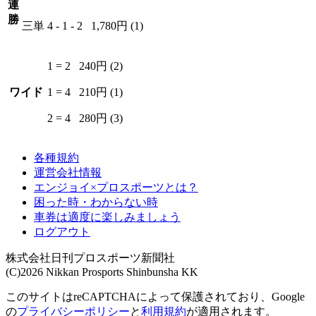
連
勝
三単
4 - 1 - 2
1,780円 (1)
1 = 2
240円 (2)
ワイド
1 = 4
210円 (1)
2 = 4
280円 (3)
各種規約
運営会社情報
エンジョイ×プロスポーツとは？
困った時・わからない時
車券は適度に楽しみましょう
ログアウト
株式会社日刊プロスポーツ新聞社
(C)2026 Nikkan Prosports Shinbunsha KK
このサイトはreCAPTCHAによって保護されており、Google
の
プライバシーポリシー
と
利用規約
が適用されます。