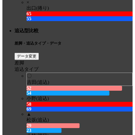
×
出口
(捲り)
65
55
追込型比較
差脚・追込タイプ・データ
データ変更
差脚
追込タイプ
〇
吉田
(追込)
52
54
小野
(追込)
58
69
▲
松坂
(追込)
29
23