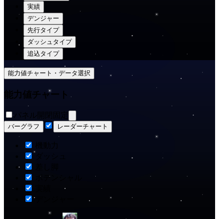
実績
デンジャー
先行タイプ
ダッシュタイプ
追込タイプ
能力値チャート・データ選択
能力値チャート
パネル開閉固定
バーグラフ
レーダーチャート
機動力
ダッシュ
差し脚
ポテンシャル
実績
デンジャー