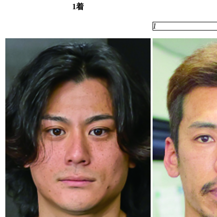
1着
4
1