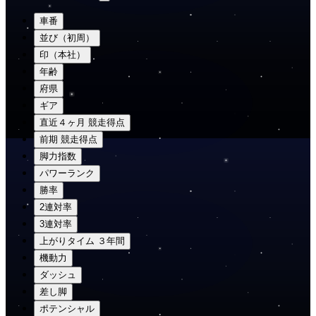
車番
並び（初周）
印（本社）
年齢
府県
ギア
直近４ヶ月 競走得点
前期 競走得点
脚力指数
パワーランク
勝率
2連対率
3連対率
上がりタイム ３年間
機動力
ダッシュ
差し脚
ポテンシャル