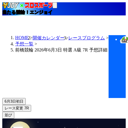
当たる競輪！エンジョイ
HOME
開催カレンダー
レースプログラム
予想一覧
前橋競輪 2026年6月3日 特選 A級 7R 予想詳細
6月3日
初日
レース変更 7R
並び