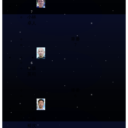
7
小林
卓人
車番
7
6
松坂
英司
車番
6
5
小野
裕次