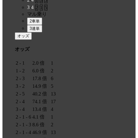
1
3
5
3
‐
4
2
1
5
マル乗り
2車単
3連単
オッズ
オッズ
2 - 1
2.0
倍
1
1 - 2
6.0
倍
2
2 - 3
17.8
倍
6
3 - 2
14.9
倍
5
2 - 5
40.2
倍
13
2 - 4
74.1
倍
17
3 - 4
13.4
倍
4
2 - 1 - 6
4.1
倍
1
2 - 1 - 3
8.6
倍
2
2 - 1 - 4
46.9
倍
13