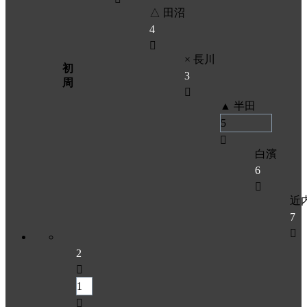
△
田沼
4

×
長川
初
3
周

▲
半田
5

白濱
6

近
7

2

1
