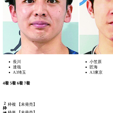
長川
小笠原
達哉
匠海
A3
埼玉
A3
東京
4着
5着
6着
7着
6
7
2
4
2
枠複
【未発売】
枠
枠単
【未発売】