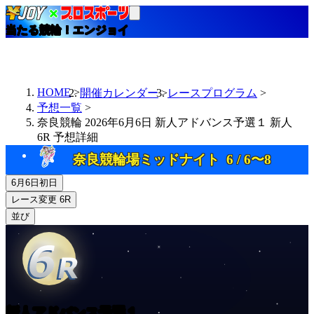
当たる競輪！エンジョイ
HOME
開催カレンダー
レースプログラム
予想一覧
奈良競輪 2026年6月6日 新人アドバンス予選１ 新人
6R 予想詳細
奈良競輪場ミッドナイト
6 / 6〜8
6月6日
初日
レース変更 6R
並び
新人アドバンス予選１