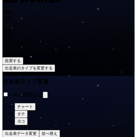
発売
締切
22:25
発走
予定
22:30
①8点②7点③6点④5点⑤4点⑥3点⑦2点
投票する
出走表のタイプを変更する
出走表タイプ変更
パネル開閉固定
チャート
タテ
ヨコ
出走表データ変更
並べ替え