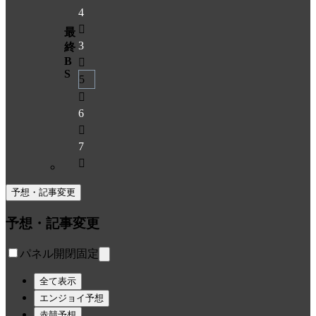
4

最
3
終
B

S
5

6

7

予想・記事変更
予想・記事変更
パネル開閉固定
全て表示
エンジョイ予想
赤競予想