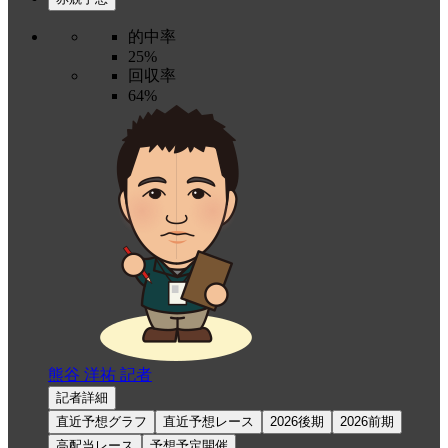
的中率
25%
回収率
64%
熊谷 洋祐
記者
記者詳細
直近予想グラフ
直近予想レース
2026後期
2026前期
高配当レース
予想予定開催