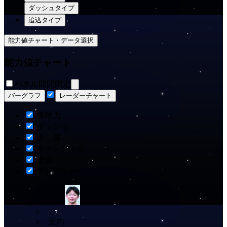
ダッシュタイプ
追込タイプ
能力値チャート・データ選択
能力値チャート
パネル開閉固定
バーグラフ
レーダーチャート
機動力
ダッシュ
差し脚
ポテンシャル
実績
デンジャー
7
近内