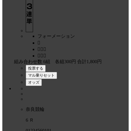
フォーメーション







組み合わせ数 6組 各組300円
合計1,800円
投票する
マル乗りセット
オッズ
奈良競輪
6
Ｒ
0
1
2
3
4
5
6
0
1
0
1