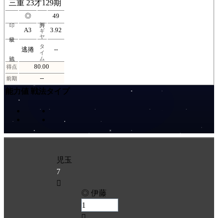
三重
23
才
129
期
◎
49
ギヤ
A3
3.92
タイム
逃捲
--
80.00
得点
--
前期
能力値
戦法タイプ
児玉
7

◎
伊藤
1
