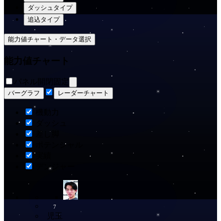
ダッシュタイプ
追込タイプ
能力値チャート・データ選択
能力値チャート
パネル開閉固定
バーグラフ
レーダーチャート
機動力
ダッシュ
差し脚
ポテンシャル
実績
デンジャー
7
児玉