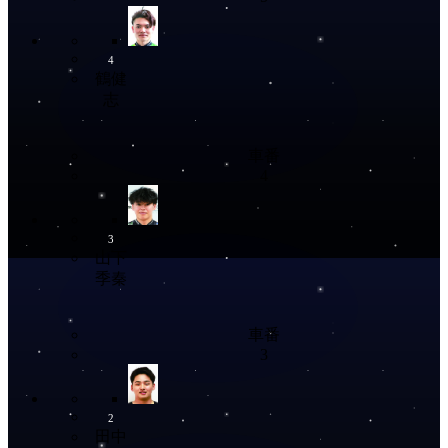
4
鶴健
志
車番
4
3
山下
季秦
車番
3
2
田中