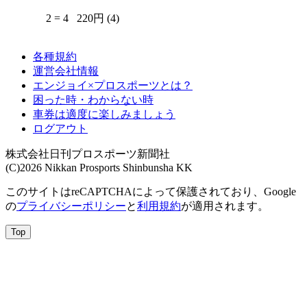
2 = 4
220円 (4)
各種規約
運営会社情報
エンジョイ×プロスポーツとは？
困った時・わからない時
車券は適度に楽しみましょう
ログアウト
株式会社日刊プロスポーツ新聞社
(C)2026 Nikkan Prosports Shinbunsha KK
このサイトはreCAPTCHAによって保護されており、Google
の
プライバシーポリシー
と
利用規約
が適用されます。
Top