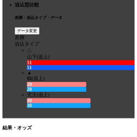
追込型比較
差脚・追込タイプ・データ
データ変更
差脚
追込タイプ
△
山下
(追上)
51
51
▲
鶴
(追上)
28
28
児玉
(追上)
30
30
結果・オッズ