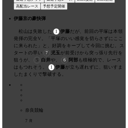
高配当レース
予想予定開催
伊藤京の豪快弾
松山は失敗した
1
伊藤
だが、前回の平塚は本領
発揮の完全V。「平塚のいい感覚を切らさずにここ
に来られた」と、好調をキープして今回に挑む。ス
タートの早い
7
児玉
が前受けから突っ張り先行を
狙うが、
5
白井
や、
6
阿部
も積極的で、レース
はもつれそう。
1
伊藤
が立ち遅れずに、狙いすま
したまくりで撃破する。
奈良競輪
7
Ｒ