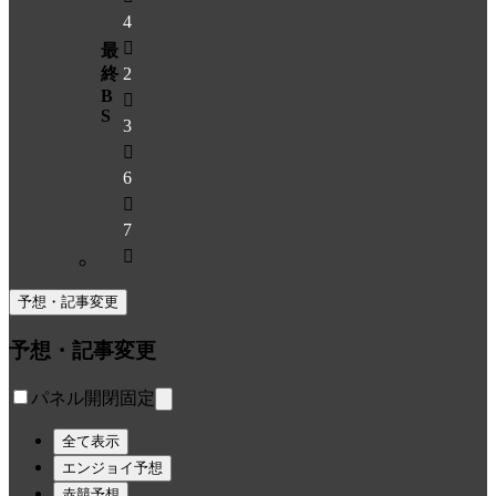
4

最
終
2
B

S
3

6

7

予想・記事変更
予想・記事変更
パネル開閉固定
全て表示
エンジョイ予想
赤競予想