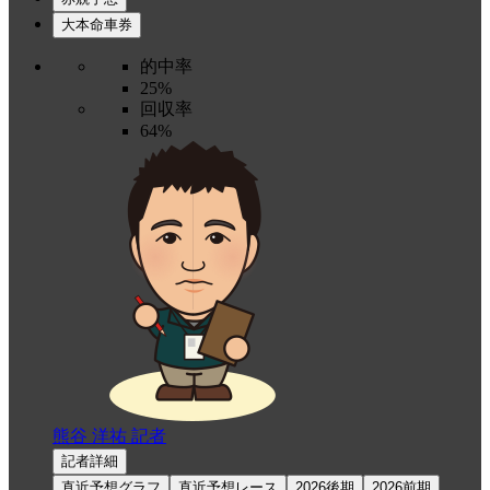
大本命車券
的中率
25%
回収率
64%
熊谷 洋祐
記者
記者詳細
直近予想グラフ
直近予想レース
2026後期
2026前期