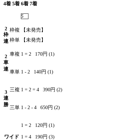
4着
5着
6着
7着
3
6
5
7
2
枠複
【未発売】
枠
枠単
【未発売】
連
車複
1 = 2
170円 (1)
2
車
連
車単
1 - 2
140円 (1)
三複
1 = 2 = 4
390円 (2)
3
連
勝
三単
1 - 2 - 4
650円 (2)
1 = 2
120円 (1)
ワイド
1 = 4
190円 (3)