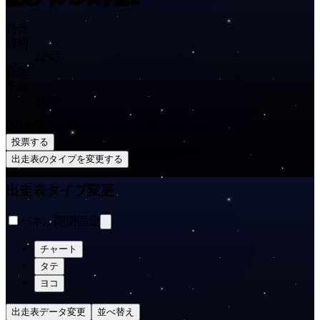
発売
締切
22:45
発走
予定
22:50
①8点②7点③6点④5点⑤4点⑥3点⑦2点
投票する
出走表のタイプを変更する
出走表タイプ変更
パネル開閉固定
チャート
タテ
ヨコ
出走表データ変更
並べ替え