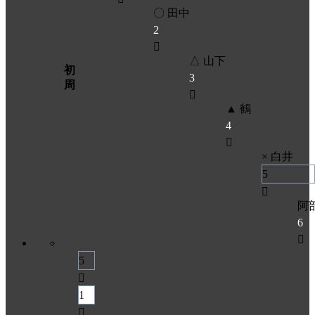
〇
田中
2

△
山下
初
3
周

▲
鶴
4

×
白井
5

阿
6

5

1
