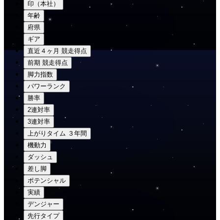
印（本社）
年齢
府県
ギア
直近４ヶ月 競走得点
前期 競走得点
脚力指数
パワーランク
勝率
2連対率
3連対率
上がりタイム ３年間
機動力
ダッシュ
差し脚
ポテンシャル
実績
デンジャー
先行タイプ