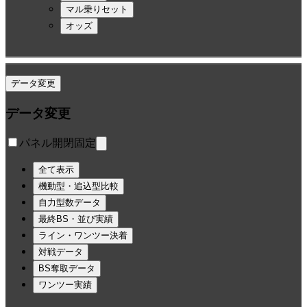
マル乗りセット
オッズ
データ変更
データ変更
パネル開閉固定
全て表示
機動型・追込型比較
自力型数データ
最終BS・並び実績
ライン・ワンツー決着
対戦データ
BS奪取データ
ワンツー実績