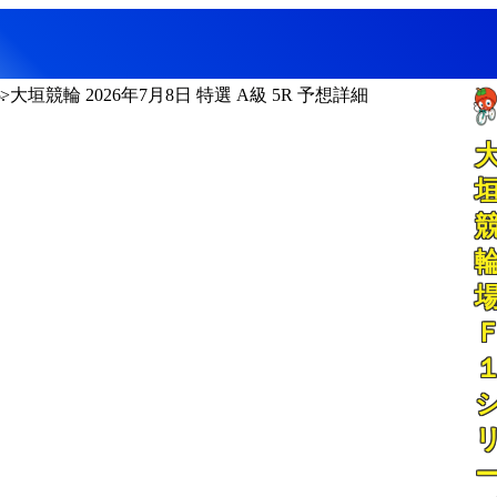
大垣競輪 2026年7月8日 特選 A級 5R 予想詳細