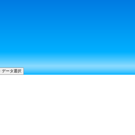
・データ選択