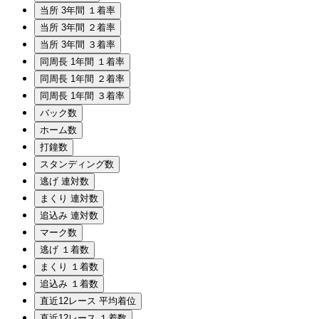
当所 3年間 １着率
当所 3年間 ２着率
当所 3年間 ３着率
同周長 1年間 １着率
同周長 1年間 ２着率
同周長 1年間 ３着率
バック数
ホーム数
打鐘数
スタンディング数
逃げ 連対数
まくり 連対数
追込み 連対数
マーク数
逃げ １着数
まくり １着数
追込み １着数
直近12レース 平均着位
直近12レース １着数