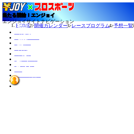
当たる競輪！エンジョイ
エンジョイサイトナビゲーション
HOME
開催カレンダー
レースプログラム
予想一覧
今日の結果
TMスケジュール
カレンダー
ニュース
選手データ
記者ランキング
競輪場データ
INFO
エンジョイとは？