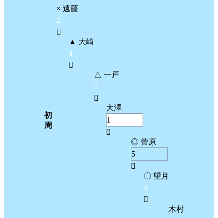
×
遠藤
2

▲
大崎
4

△
一戸
7

大澤
初
1
周

◎
菅原
5

〇
望月
3

木村