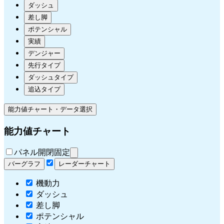
ダッシュ
差し脚
ポテンシャル
実績
デンジャー
先行タイプ
ダッシュタイプ
追込タイプ
能力値チャート・データ選択
能力値チャート
パネル開閉固定
バーグラフ
レーダーチャート
機動力
ダッシュ
差し脚
ポテンシャル