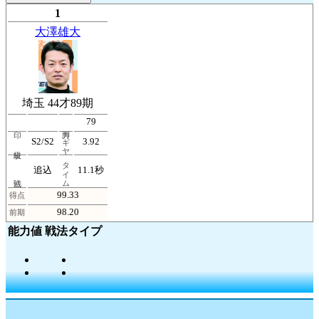
1
大澤雄大
埼玉
44
才
89
期
79
ギヤ
S2
/S2
3.92
タイム
追込
11.1
秒
99.33
得点
98.20
前期
能力値
戦法タイプ