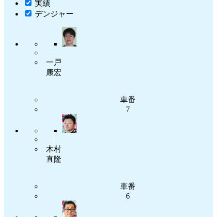
実績
デンジャー
7
一戸
康宏
車番
7
6
木村
直隆
車番
6