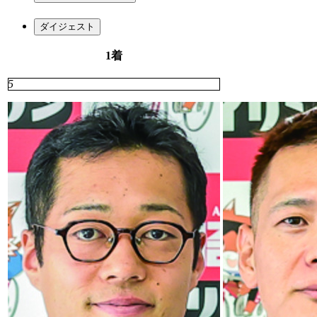
ダイジェスト
1着
5
4