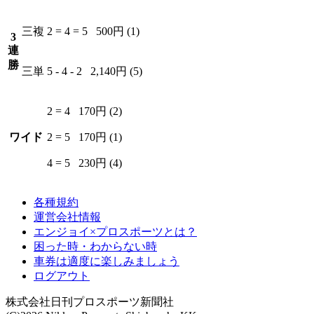
三複
2 = 4 = 5
500円 (1)
3
連
勝
三単
5 - 4 - 2
2,140円 (5)
2 = 4
170円 (2)
ワイド
2 = 5
170円 (1)
4 = 5
230円 (4)
各種規約
運営会社情報
エンジョイ×プロスポーツとは？
困った時・わからない時
車券は適度に楽しみましょう
ログアウト
株式会社日刊プロスポーツ新聞社