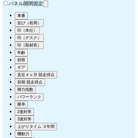
パネル開閉固定
車番
並び（初周）
印（本社）
印（デスク）
印（取材班）
年齢
府県
ギア
直近４ヶ月 競走得点
前期 競走得点
脚力指数
パワーランク
勝率
2連対率
3連対率
上がりタイム ３年間
機動力