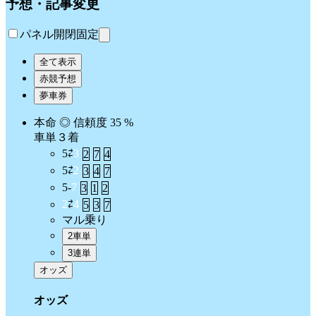
予想・記事変更
パネル開閉固定
全て表示
赤競予想
夢車券
本命 ◎ 信頼度
35
%
車単
３着
5
⇄
3
2
7
4
5
⇄
2
3
4
7
5
‐
7
3
1
2
2
⇄
4
5
3
7
マル乗り
2車単
3連単
オッズ
オッズ