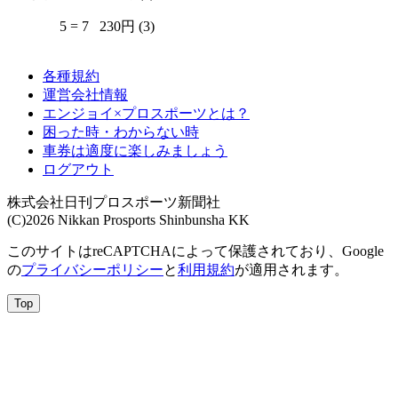
5 = 7
230円 (3)
各種規約
運営会社情報
エンジョイ×プロスポーツとは？
困った時・わからない時
車券は適度に楽しみましょう
ログアウト
株式会社日刊プロスポーツ新聞社
(C)2026 Nikkan Prosports Shinbunsha KK
このサイトはreCAPTCHAによって保護されており、Google
の
プライバシーポリシー
と
利用規約
が適用されます。
Top