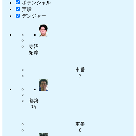
ポテンシャル
実績
デンジャー
7
寺沼
拓摩
車番
7
6
都築
巧
車番
6