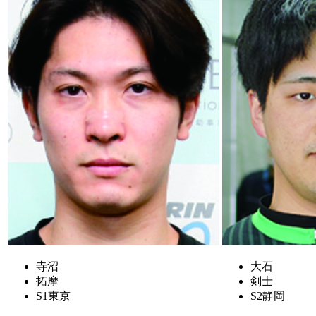
寺沼
大石
拓摩
剣士
S1
東京
S2
静岡