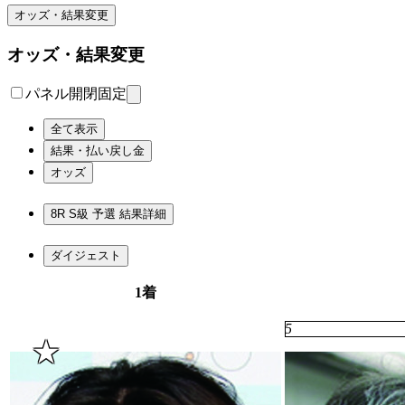
オッズ・結果変更
オッズ・結果変更
パネル開閉固定
全て表示
結果・払い戻し金
オッズ
8R S級 予選
結果詳細
ダイジェスト
1着
7
5