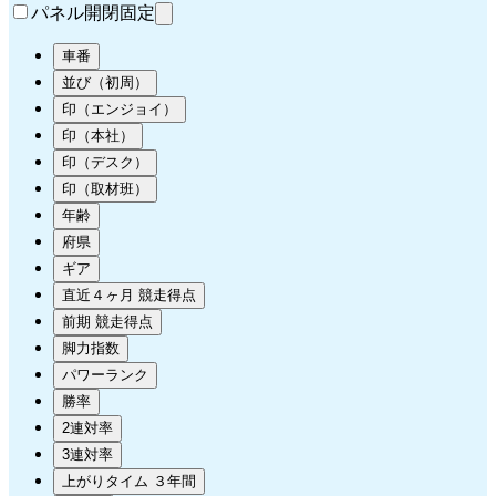
パネル開閉固定
車番
並び（初周）
印（エンジョイ）
印（本社）
印（デスク）
印（取材班）
年齢
府県
ギア
直近４ヶ月 競走得点
前期 競走得点
脚力指数
パワーランク
勝率
2連対率
3連対率
上がりタイム ３年間