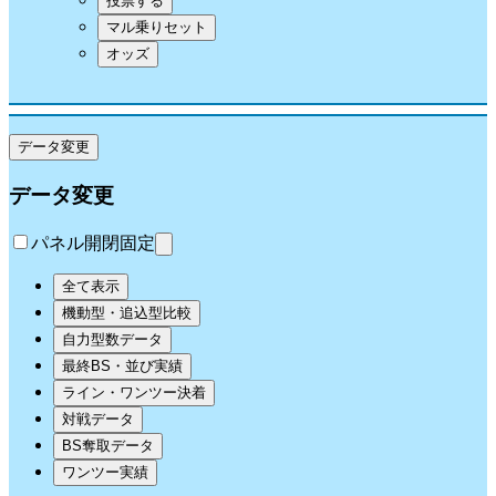
投票する
マル乗りセット
オッズ
データ変更
データ変更
パネル開閉固定
全て表示
機動型・追込型比較
自力型数データ
最終BS・並び実績
ライン・ワンツー決着
対戦データ
BS奪取データ
ワンツー実績