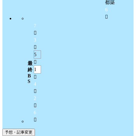
都築
6

7

3

5

最
1
終
B

S
4

2

6

予想・記事変更