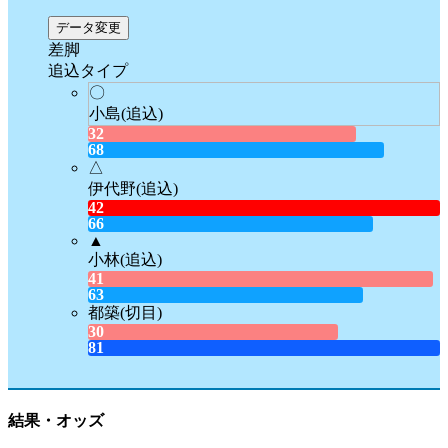
データ変更
差脚
追込タイプ
〇
小島
(追込)
32
68
△
伊代野
(追込)
42
66
▲
小林
(追込)
41
63
都築
(切目)
30
81
結果・オッズ