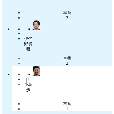
車番
3
2
伊代
野貴
照
車番
2
1
小島
歩
車番
1