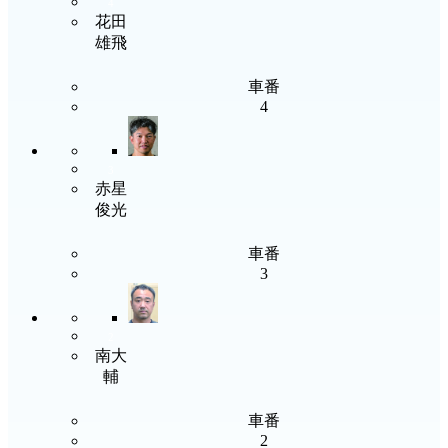
4
花田
雄飛
車番
4
3
赤星
俊光
車番
3
2
南大
輔
車番
2