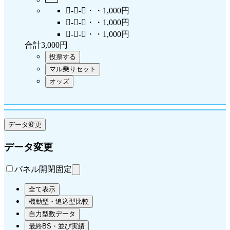

-

-

・・
1,000円

-

-

・・
1,000円

-

-

・・
1,000円
合計3,000円
投票する
マル乗りセット
オッズ
データ変更
データ変更
パネル開閉固定
全て表示
機動型・追込型比較
自力型数データ
最終BS・並び実績