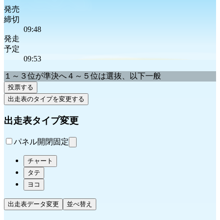
発売
締切
09:48
発走
予定
09:53
１～３位が準決へ４～５位は選抜、以下一般
投票する
出走表のタイプを変更する
出走表タイプ変更
パネル開閉固定
チャート
タテ
ヨコ
出走表データ変更
並べ替え