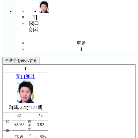
1
関口
朗斗
車番
1
全選手を表示する
1
関口朗斗
群馬
22
才
127
期
◎
54
ギヤ
A3
/A3
3.92
タイム
逃捲
11.5
秒