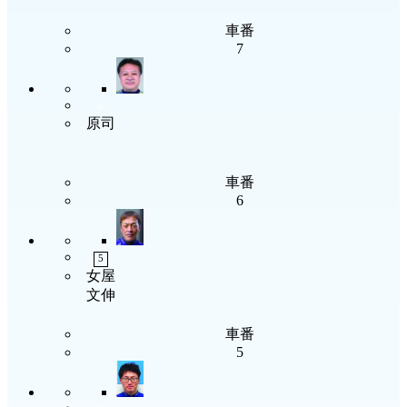
車番
7
6
原司
車番
6
5
女屋
文伸
車番
5