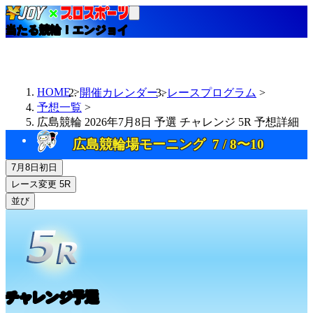
当たる競輪！エンジョイ
HOME
開催カレンダー
レースプログラム
予想一覧
広島競輪 2026年7月8日 予選 チャレンジ 5R 予想詳細
広島競輪場モーニング
7 / 8〜10
7月8日
初日
レース変更 5R
並び
チャレンジ予選