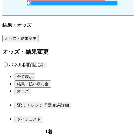
40
結果・オッズ
オッズ・結果変更
オッズ・結果変更
パネル開閉固定
全て表示
結果・払い戻し金
オッズ
5R チャレンジ 予選
結果詳細
ダイジェスト
1着