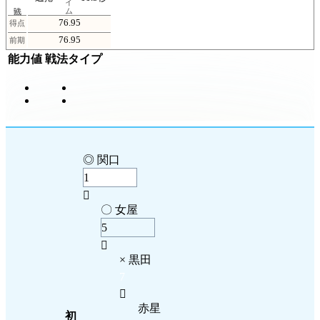
76.95
得点
76.95
前期
能力値
戦法タイプ
◎
関口
1

〇
女屋
5

×
黒田
7

赤星
初