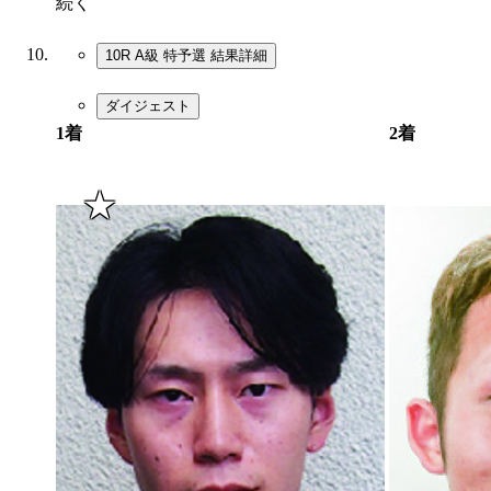
続く
10R A級 特予選
結果詳細
ダイジェスト
1着
2着
7
2