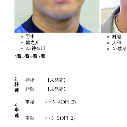
野中
村瀬
龍之介
大和
A3
神奈川
A3
岐阜
4着
5着
6着
7着
2
7
6
3
2
枠複
【未発売】
枠
枠単
【未発売】
連
車複
4 = 5
420円 (2)
2
車
連
車単
4 - 5
510円 (2)