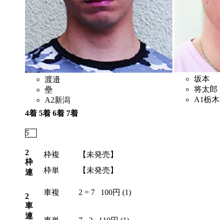
坂本
渡邉
将太郎
壘
A1
栃木
A2
新潟
4着
5着
6着
7着
5
3
4
6
2
枠複
【未発売】
枠
枠単
【未発売】
連
車複
2 = 7
100円 (1)
2
車
連