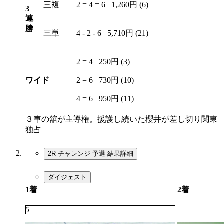
三複
2 = 4 = 6
1,260円 (6)
3
連
勝
三単
4 - 2 - 6
5,710円 (21)
2 = 4
250円 (3)
ワイド
2 = 6
730円 (10)
4 = 6
950円 (11)
３車の舘が主導権。援護し続いた櫻井が差し切り関東
独占
2R チャレンジ 予選
結果詳細
ダイジェスト
1着
2着
5
3