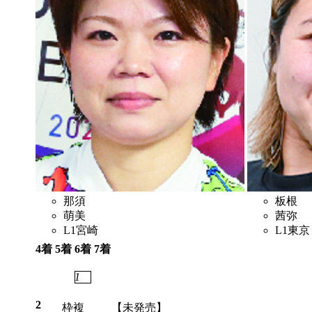
那須
板根
萌美
茜弥
L1
宮崎
L1
東京
4着
5着
6着
7着
2
7
1
3
2
枠複
【未発売】