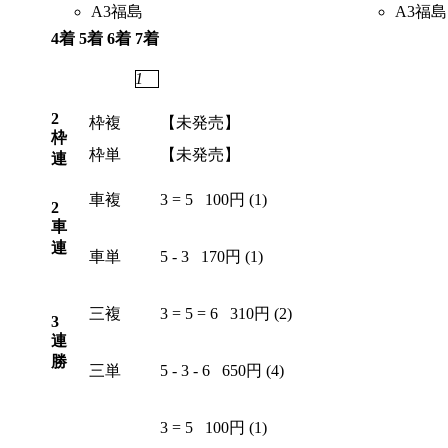
A3
福島
A3
福島
4着
5着
6着
7着
2
7
4
1
2
枠複
【未発売】
枠
枠単
【未発売】
連
車複
3 = 5
100円 (1)
2
車
連
車単
5 - 3
170円 (1)
三複
3 = 5 = 6
310円 (2)
3
連
勝
三単
5 - 3 - 6
650円 (4)
3 = 5
100円 (1)