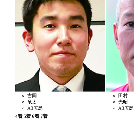
吉岡
田村
竜太
光昭
A3
広島
A3
広島
4着
5着
6着
7着
2
3
7
6