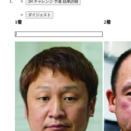
1R チャレンジ 予選
結果詳細
ダイジェスト
1着
2着
7
1