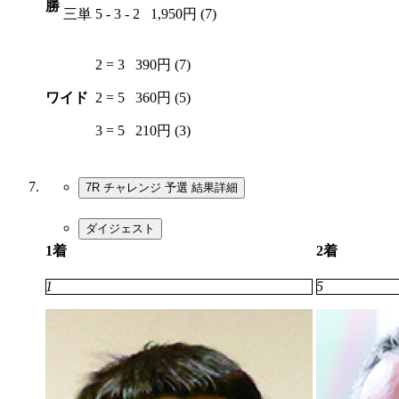
勝
三単
5 - 3 - 2
1,950円 (7)
2 = 3
390円 (7)
ワイド
2 = 5
360円 (5)
3 = 5
210円 (3)
7R チャレンジ 予選
結果詳細
ダイジェスト
1着
2着
1
5