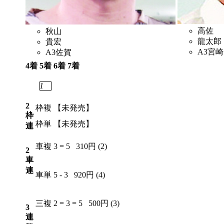
高佐
秋山
龍太郎
貴宏
A3
宮崎
A3
佐賀
4着
5着
6着
7着
7
1
6
4
2
枠複
【未発売】
枠
枠単
【未発売】
連
車複
3 = 5
310円 (2)
2
車
連
車単
5 - 3
920円 (4)
三複
2 = 3 = 5
500円 (3)
3
連