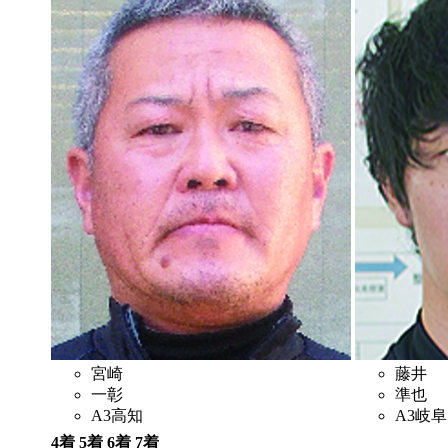
宮崎
藤井
一彰
準也
A3
高知
A3
岐阜
4着
5着
6着
7着