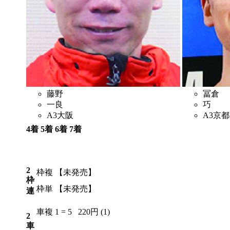
藤野
冨倉
一良
巧
A3
大阪
A3
京都
4着
5着
6着
7着
4
3
2
6
2
枠複
【未発売】
枠
枠単
【未発売】
連
車複
1 = 5
220円 (1)
2
車