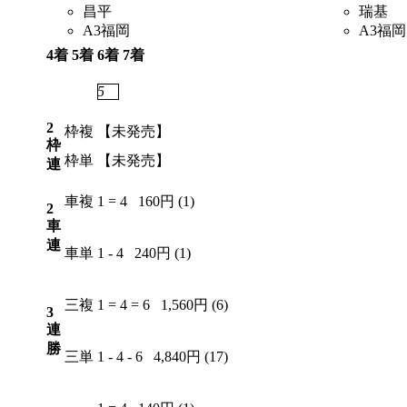
昌平
瑞基
A3
福岡
A3
福岡
4着
5着
6着
7着
7
2
5
3
2
枠複
【未発売】
枠
枠単
【未発売】
連
車複
1 = 4
160円 (1)
2
車
連
車単
1 - 4
240円 (1)
三複
1 = 4 = 6
1,560円 (6)
3
連
勝
三単
1 - 4 - 6
4,840円 (17)