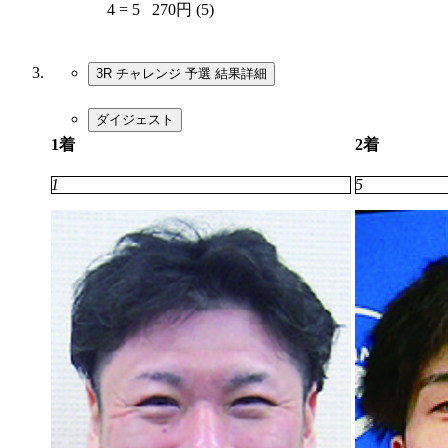
4 = 5
270円 (5)
3R チャレンジ 予選
結果詳細
ダイジェスト
1着
2着
1
5