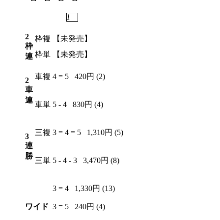
2
6
7
1
2
枠複
【未発売】
枠
枠単
【未発売】
連
車複
4 = 5
420円 (2)
2
車
連
車単
5 - 4
830円 (4)
三複
3 = 4 = 5
1,310円 (5)
3
連
勝
三単
5 - 4 - 3
3,470円 (8)
3 = 4
1,330円 (13)
ワイド
3 = 5
240円 (4)