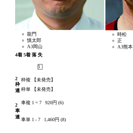
龍門
時松
慎太郎
正
A3
岡山
A3
熊本
4着
5着
落
失
4
6
2
5
2
枠複
【未発売】
枠
枠単
【未発売】
連
車複
1 = 7
920円 (6)
2
車
連
車単
1 - 7
1,460円 (8)