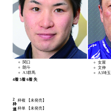
関口
女屋
朗斗
文伸
A3
群馬
A3
埼玉
4着
5着
6着
失
7
2
4
3
2
枠複
【未発売】
枠
枠単
【未発売】
連