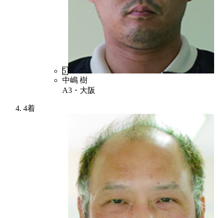
5
中嶋 樹
A3・大阪
4着