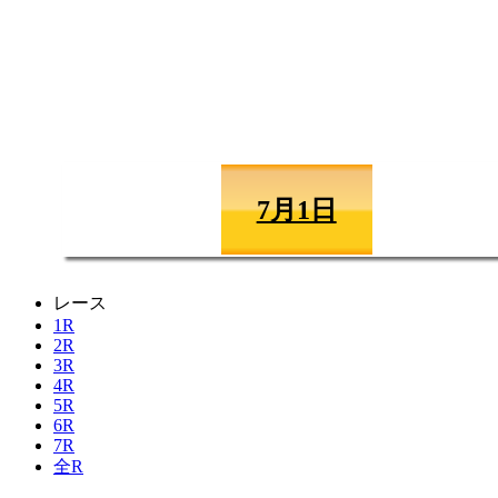
7月1日
レース
1R
2R
3R
4R
5R
6R
7R
全R