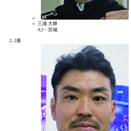
3
三浦 大輝
A3・宮城
2着