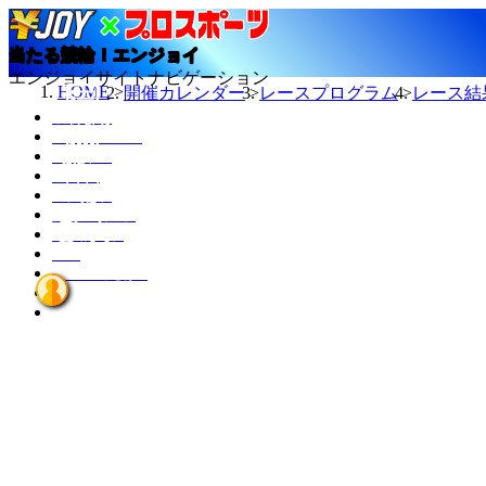
当たる競輪！エンジョイ
エンジョイサイトナビゲーション
HOME
開催カレンダー
レースプログラム
レース結
今日の結果
TMスケジュール
カレンダー
ニュース
選手データ
記者ランキング
競輪場データ
INFO
エンジョイとは？