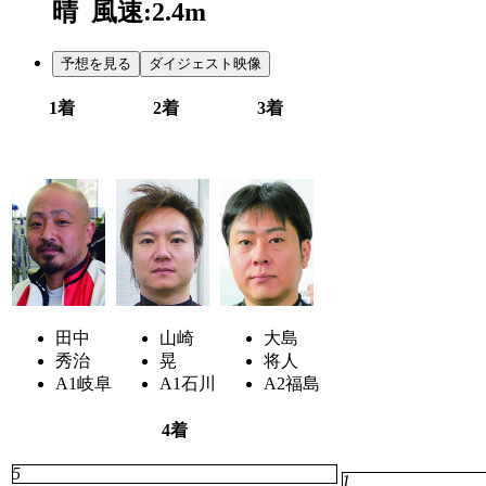
晴
風速:2.4m
予想を見る
ダイジェスト映像
1着
2着
3着
4
7
3
田中
山崎
大島
秀治
晃
将人
A1
岐阜
A1
石川
A2
福島
4着
5
1