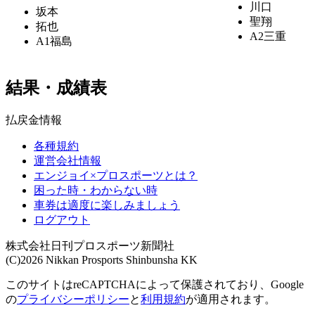
川口
坂本
聖翔
拓也
A2
三重
A1
福島
結果・成績表
払戻金情報
各種規約
運営会社情報
エンジョイ×プロスポーツとは？
困った時・わからない時
車券は適度に楽しみましょう
ログアウト
株式会社日刊プロスポーツ新聞社
(C)2026 Nikkan Prosports Shinbunsha KK
このサイトはreCAPTCHAによって保護されており、Google
の
プライバシーポリシー
と
利用規約
が適用されます。