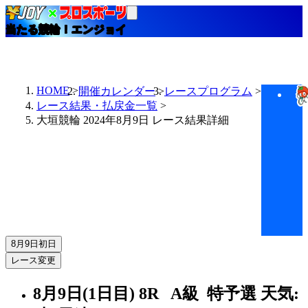
当たる競輪！エンジョイ
HOME
開催カレンダー
レースプログラム
レース結果・払戻金一覧
大垣競輪 2024年8月9日 レース結果詳細
8月9日
初日
レース変更
8月9日(1日目)
8R
A級 特予選
天気: