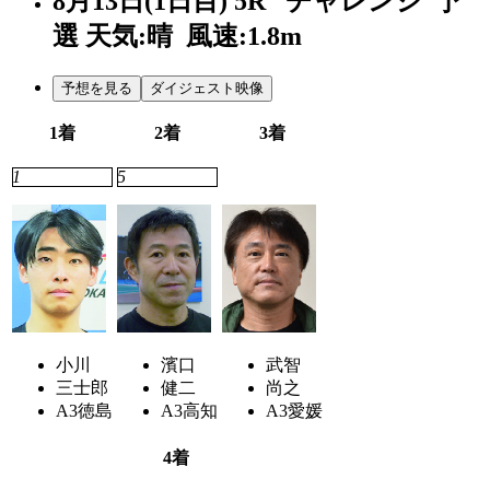
8月13日(1日目)
5R
チャレンジ 予
選
天気:晴
風速:1.8m
予想を見る
ダイジェスト映像
1着
2着
3着
1
5
7
小川
濱口
武智
三士郎
健二
尚之
A3
徳島
A3
高知
A3
愛媛
4着