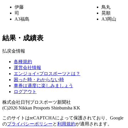
伊藤
鳥丸
司
晃順
A3
福島
A3
岡山
結果・成績表
払戻金情報
各種規約
運営会社情報
エンジョイ×プロスポーツとは？
困った時・わからない時
車券は適度に楽しみましょう
ログアウト
株式会社日刊プロスポーツ新聞社
(C)2026 Nikkan Prosports Shinbunsha KK
このサイトはreCAPTCHAによって保護されており、Google
の
プライバシーポリシー
と
利用規約
が適用されます。