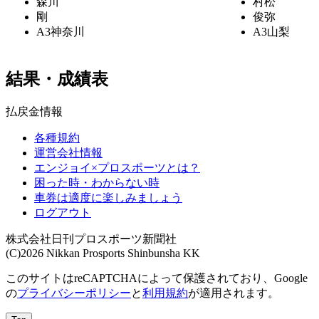
森川
村松
剛
俊弥
A3
神奈川
A3
山梨
結果・成績表
払戻金情報
各種規約
運営会社情報
エンジョイ×プロスポーツとは？
困った時・わからない時
車券は適度に楽しみましょう
ログアウト
株式会社日刊プロスポーツ新聞社
(C)2026 Nikkan Prosports Shinbunsha KK
このサイトはreCAPTCHAによって保護されており、Google
の
プライバシーポリシー
と
利用規約
が適用されます。