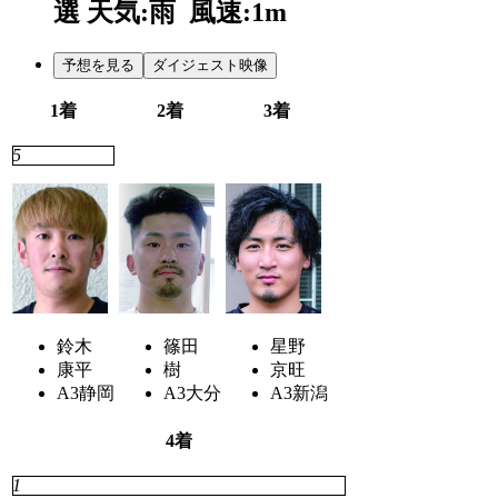
選
天気:雨
風速:1m
予想を見る
ダイジェスト映像
1着
2着
3着
5
2
7
鈴木
篠田
星野
康平
樹
京旺
A3
静岡
A3
大分
A3
新潟
4着
1
4