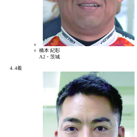
3
橋本 紀彰
A2・茨城
4着