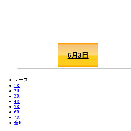
6月3日
レース
1R
2R
3R
4R
5R
6R
7R
全R