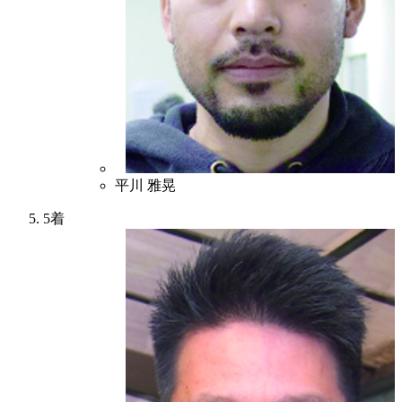
6
平川 雅晃
5着