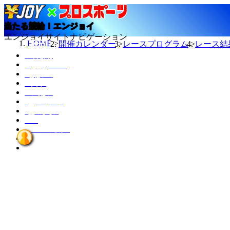
当たる競輪！エンジョイ
エンジョイサイトナビゲーション
HOME
開催カレンダー
レースプログラム
レース結
今日の結果
TMスケジュール
カレンダー
ニュース
選手データ
記者ランキング
競輪場データ
INFO
エンジョイとは？