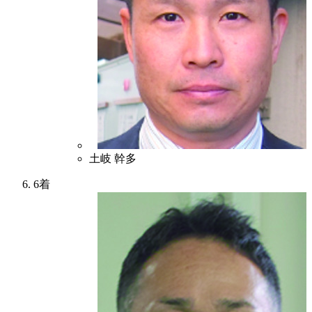
2
土岐 幹多
6着