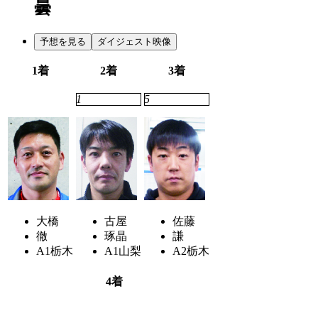
曇
予想を見る
ダイジェスト映像
1着
2着
3着
2
1
5
大橋
古屋
佐藤
徹
琢晶
謙
A1
栃木
A1
山梨
A2
栃木
4着
3
4