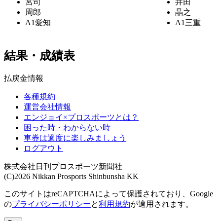
宮司
井田
周郎
晶之
A1
愛知
A1
三重
結果・成績表
払戻金情報
各種規約
運営会社情報
エンジョイ×プロスポーツとは？
困った時・わからない時
車券は適度に楽しみましょう
ログアウト
株式会社日刊プロスポーツ新聞社
(C)2026 Nikkan Prosports Shinbunsha KK
このサイトはreCAPTCHAによって保護されており、Google
の
プライバシーポリシー
と
利用規約
が適用されます。