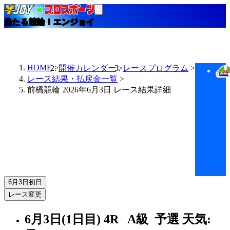
当たる競輪！エンジョイ
HOME
開催カレンダー
レースプログラム
レース結果・払戻金一覧
前橋競輪 2026年6月3日 レース結果詳細
6月3日
初日
レース変更
6月3日(1日目)
4R
A級 予選
天気: