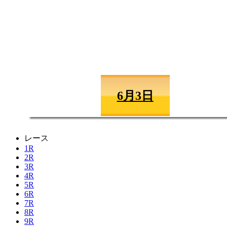
6月3日
レース
1R
2R
3R
4R
5R
6R
7R
8R
9R