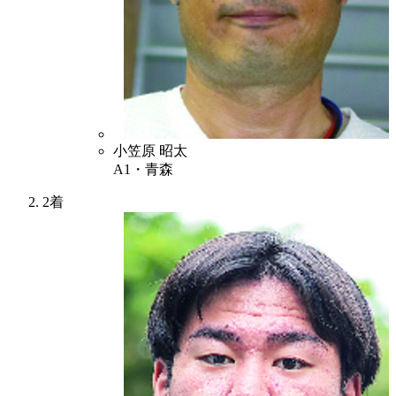
7
小笠原 昭太
A1・青森
2着