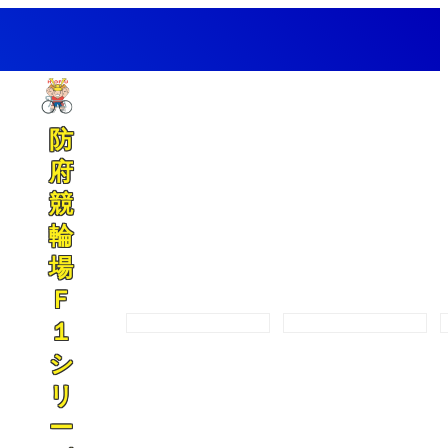
防
府
競
輪
場
Ｆ
開催カレンダー
プログラム
１
シ
リ
ー