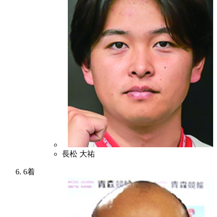
4
長松 大祐
6着