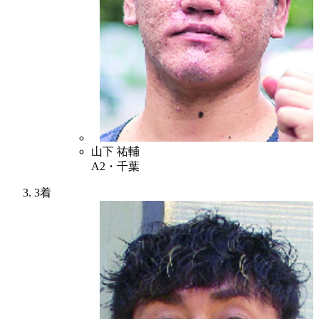
3
山下 祐輔
A2・千葉
3着