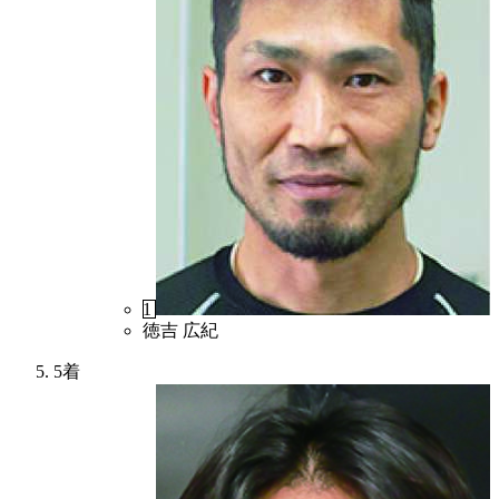
1
徳吉 広紀
5着