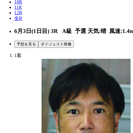
10R
11R
12R
全R
6月3日(1日目)
3R
A級 予選
天気:晴
風速:1.4
予想を見る
ダイジェスト映像
1着