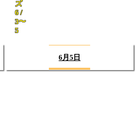
ズ
6 /
3〜
5
6月5日