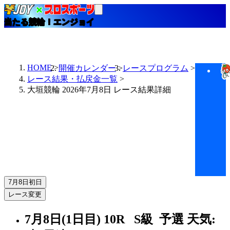
当たる競輪！エンジョイ
HOME
開催カレンダー
レースプログラム
レース結果・払戻金一覧
大垣競輪 2026年7月8日 レース結果詳細
7月8日
初日
レース変更
7月8日(1日目)
10R
S級 予選
天気: