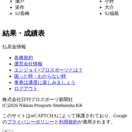
瀬戸
小野
栄作
大介
S2
長崎
S2
福島
結果・成績表
払戻金情報
各種規約
運営会社情報
エンジョイ×プロスポーツとは？
困った時・わからない時
車券は適度に楽しみましょう
ログアウト
株式会社日刊プロスポーツ新聞社
(C)2026 Nikkan Prosports Shinbunsha KK
このサイトはreCAPTCHAによって保護されており、Google
の
プライバシーポリシー
と
利用規約
が適用されます。