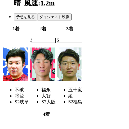
晴
風速:1.2m
予想を見る
ダイジェスト映像
1着
2着
3着
4
1
5
不破
福永
五十嵐
将登
大智
綾
S2
岐阜
S2
大阪
S2
福島
4着
7
2