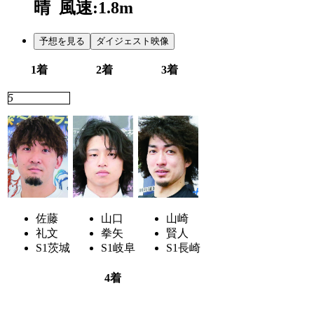
晴
風速:1.8m
予想を見る
ダイジェスト映像
1着
2着
3着
5
2
4
佐藤
山口
山崎
礼文
拳矢
賢人
S1
茨城
S1
岐阜
S1
長崎
4着
7
3