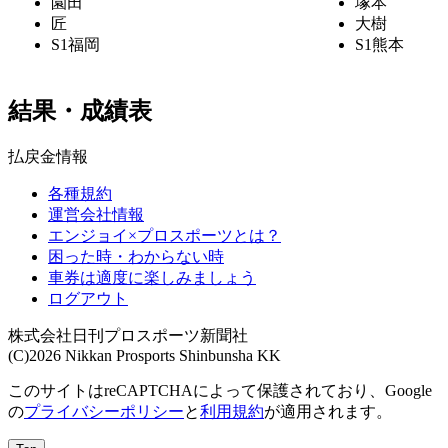
園田
塚本
匠
大樹
S1
福岡
S1
熊本
結果・成績表
払戻金情報
各種規約
運営会社情報
エンジョイ×プロスポーツとは？
困った時・わからない時
車券は適度に楽しみましょう
ログアウト
株式会社日刊プロスポーツ新聞社
(C)2026 Nikkan Prosports Shinbunsha KK
このサイトはreCAPTCHAによって保護されており、Google
の
プライバシーポリシー
と
利用規約
が適用されます。