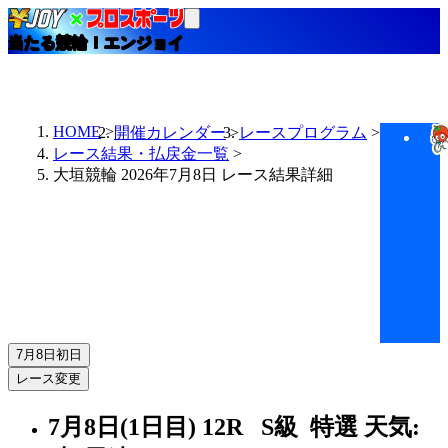
当たる競輪！エンジョイ
HOME
開催カレンダー
レースプログラム
レース結果・払戻金一覧
大垣競輪 2026年7月8日 レース結果詳細
7月8日
初日
レース変更
7月8日(1日目)
12R
S級 特選
天気: