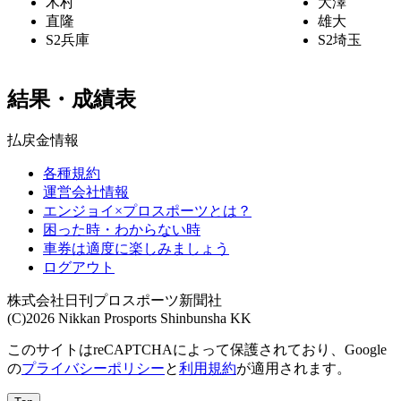
木村
大澤
直隆
雄大
S2
兵庫
S2
埼玉
結果・成績表
払戻金情報
各種規約
運営会社情報
エンジョイ×プロスポーツとは？
困った時・わからない時
車券は適度に楽しみましょう
ログアウト
株式会社日刊プロスポーツ新聞社
(C)2026 Nikkan Prosports Shinbunsha KK
このサイトはreCAPTCHAによって保護されており、Google
の
プライバシーポリシー
と
利用規約
が適用されます。