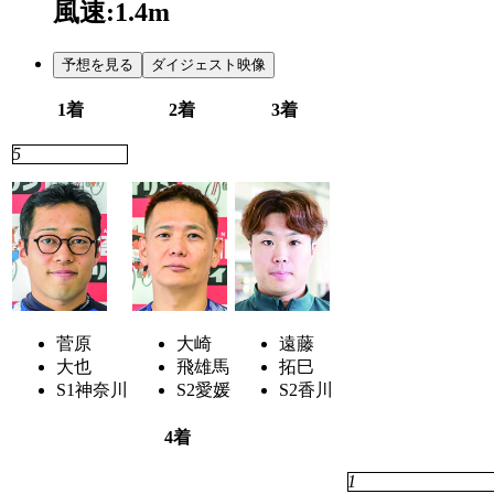
風速:1.4m
予想を見る
ダイジェスト映像
1着
2着
3着
5
4
2
菅原
大崎
遠藤
大也
飛雄馬
拓巳
S1
神奈川
S2
愛媛
S2
香川
4着
6
1