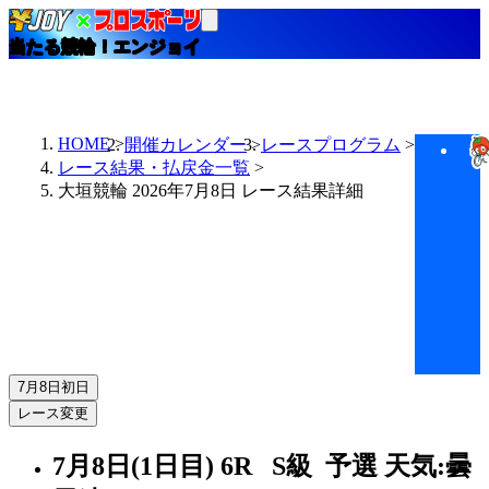
当たる競輪！エンジョイ
HOME
開催カレンダー
レースプログラム
レース結果・払戻金一覧
大垣競輪 2026年7月8日 レース結果詳細
7月8日
初日
レース変更
7月8日(1日目)
6R
S級 予選
天気:曇