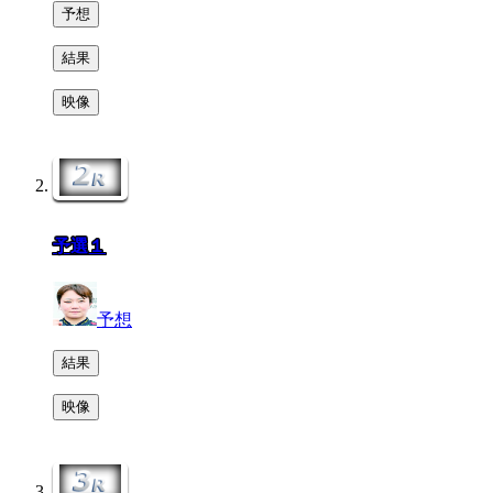
予想
結果
映像
予選１
予想
結果
映像