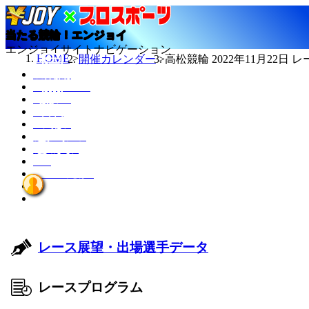
当たる競輪！エンジョイ
エンジョイサイトナビゲーション
HOME
開催カレンダー
高松競輪 2022年11月22日
今日の結果
TMスケジュール
カレンダー
ニュース
選手データ
記者ランキング
競輪場データ
INFO
エンジョイとは？
レース展望・
出場選手データ
レースプログラム