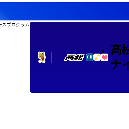
 レースプログラム
高
ナ