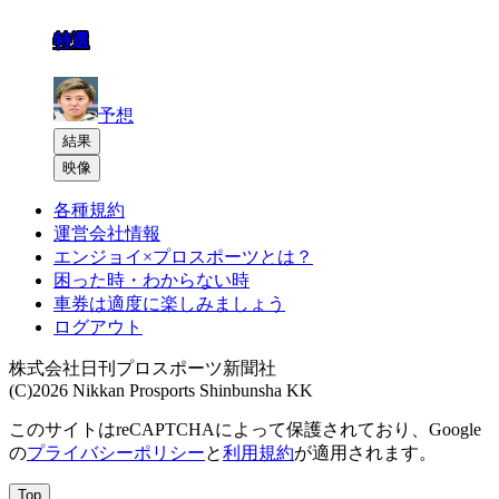
特選
予想
結果
映像
各種規約
運営会社情報
エンジョイ×プロスポーツとは？
困った時・わからない時
車券は適度に楽しみましょう
ログアウト
株式会社日刊プロスポーツ新聞社
(C)2026 Nikkan Prosports Shinbunsha KK
このサイトはreCAPTCHAによって保護されており、Google
の
プライバシーポリシー
と
利用規約
が適用されます。
Top