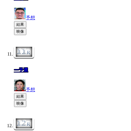
予想
結果
映像
一予選
予想
結果
映像