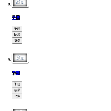
予選
予想
結果
映像
予選
予想
結果
映像