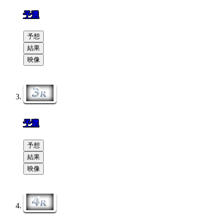
予選
予想
結果
映像
予選
予想
結果
映像