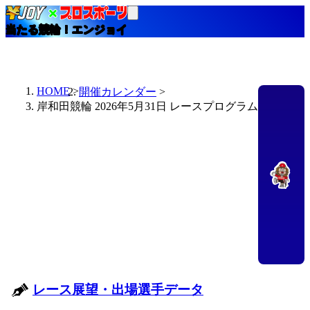
当たる競輪！エンジョイ
HOME
開催カレンダー
岸和田競輪 2026年5月31日 レースプログラム
レース展望・
出場選手データ