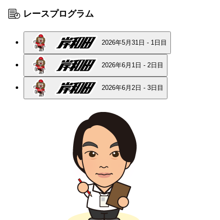
レースプログラム
2026年5月31日 - 1日目
2026年6月1日 - 2日目
2026年6月2日 - 3日目