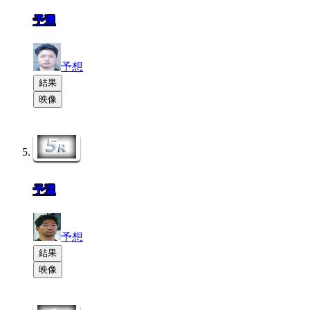
予選
予想
結果
映像
予選
予想
結果
映像