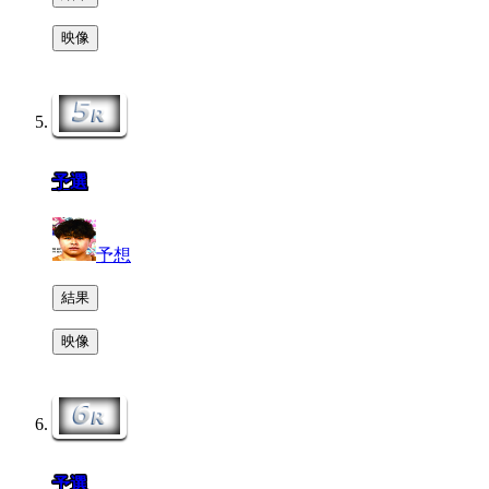
映像
予選
予想
結果
映像
予選