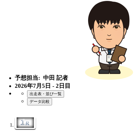
予想担当:
中田
記者
2026年7月5日 - 2日目
出走表・並び一覧
データ比較