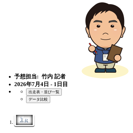
予想担当:
竹内
記者
2026年7月4日 - 1日目
出走表・並び一覧
データ比較