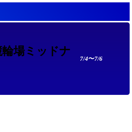
競輪場ミッドナ
7/4〜7/6