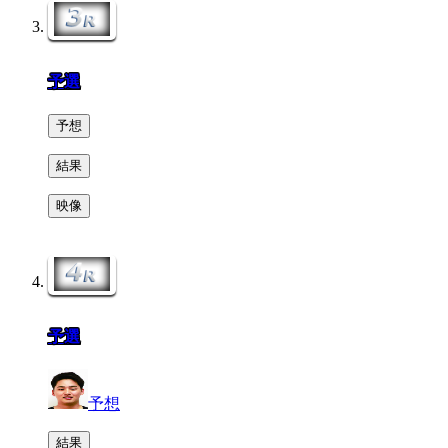
予選
予想
結果
映像
予選
予想
結果