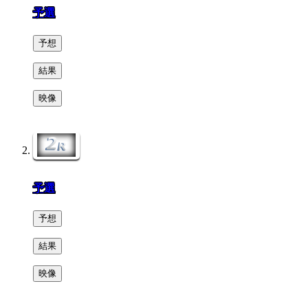
予選
予想
結果
映像
予選
予想
結果
映像