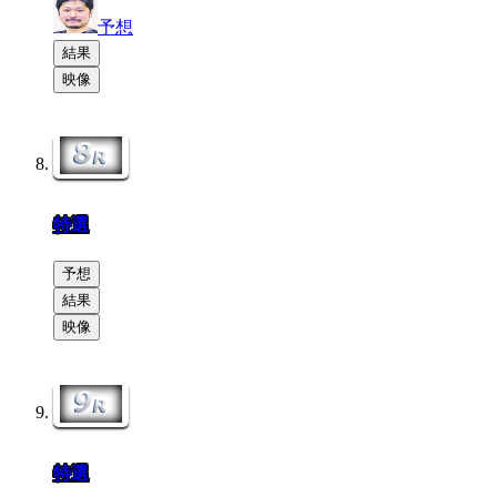
予想
結果
映像
特選
予想
結果
映像
特選