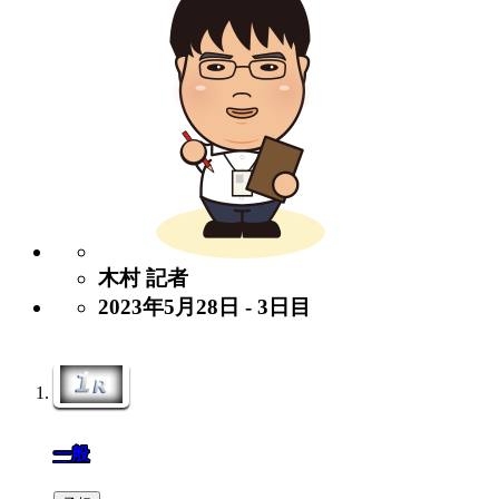
木村
記者
2023年5月28日 - 3日目
一般