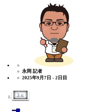
永岡
記者
2025年9月7日 - 2日目
一般