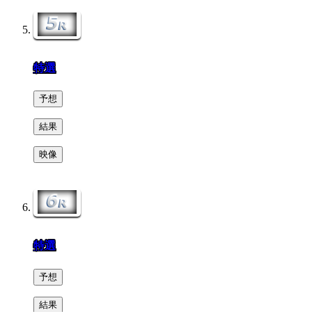
特選
予想
結果
映像
特選
予想
結果