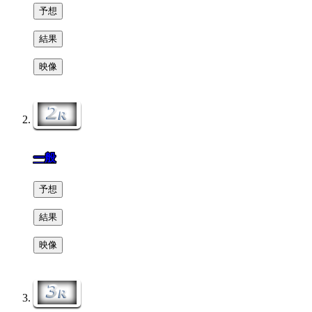
予想
結果
映像
一般
予想
結果
映像