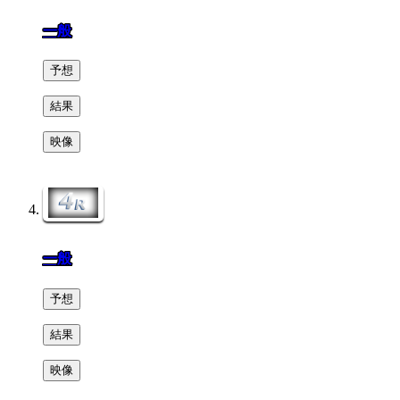
一般
予想
結果
映像
一般
予想
結果
映像