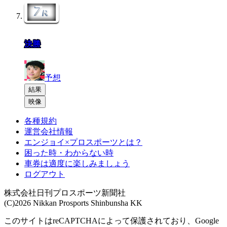
決勝
予想
結果
映像
各種規約
運営会社情報
エンジョイ×プロスポーツとは？
困った時・わからない時
車券は適度に楽しみましょう
ログアウト
株式会社日刊プロスポーツ新聞社
(C)2026 Nikkan Prosports Shinbunsha KK
このサイトはreCAPTCHAによって保護されており、Google