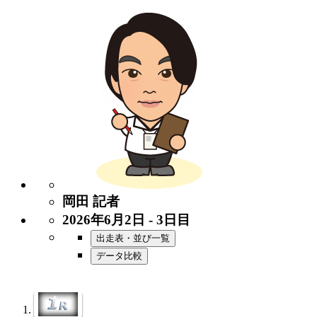
岡田
記者
2026年6月2日 - 3日目
出走表・並び一覧
データ比較