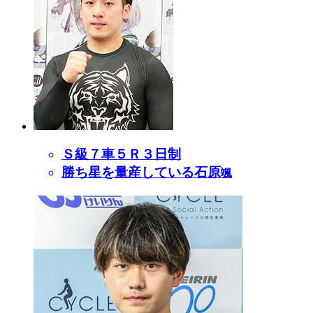
Ｓ級７車５Ｒ３日制
勝ち星を量産している石原
颯