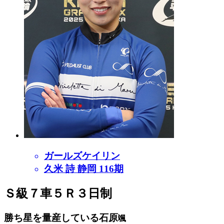
ガールズケイリン
久米 詩 静岡 116期
Ｓ級７車５Ｒ３日制
勝ち星を量産している石原
颯