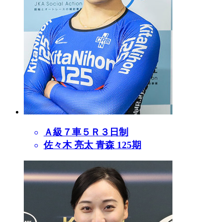
Ａ級７車５Ｒ３日制
佐々木 亮太 青森 125期