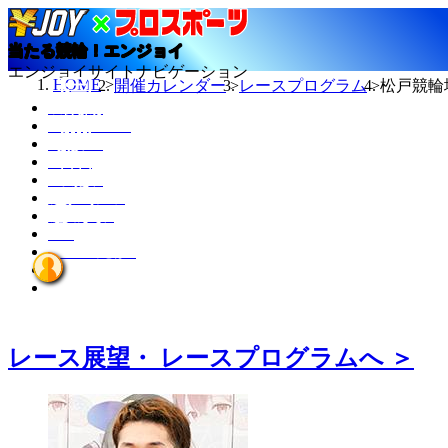
当たる競輪！エンジョイ
エンジョイサイトナビゲーション
HOME
開催カレンダー
レースプログラム
松戸競輪場
今日の結果
TMスケジュール
カレンダー
ニュース
選手データ
記者ランキング
競輪場データ
INFO
エンジョイとは？
レース展望・
レースプログラムへ ＞