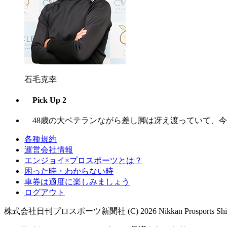
石毛克幸
Pick Up 2
48歳の大ベテランながら差し脚は冴え渡っていて、今
各種規約
運営会社情報
エンジョイ×プロスポーツとは？
困った時・わからない時
車券は適度に楽しみましょう
ログアウト
株式会社日刊プロスポーツ新聞社 (C) 2026 Nikkan Prosports Shin