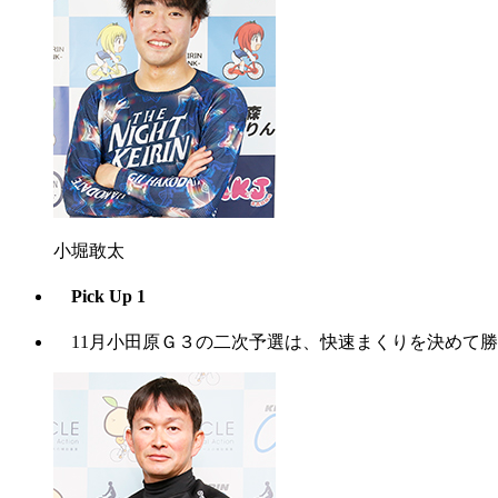
小堀敢太
Pick Up 1
11月小田原Ｇ３の二次予選は、快速まくりを決めて勝