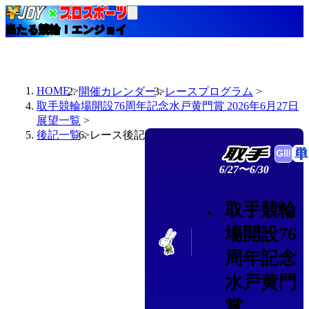
当たる競輪！エンジョイ
HOME
開催カレンダー
レースプログラム
取手競輪場開設76周年記念水戸黄門賞 2026年6月27日
展望一覧
後記一覧
レース後記
6/27〜6/30
取手競輪
場開設76
周年記念
水戸黄門
賞