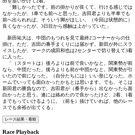
田を追いかけて2着。
「難しかったです。前の掛かりが良くて、行ける感じでは
なかったが、1車でも前へと思った。吉田君よりも半車でも
前へ出られれば。そういう脚がほしい。（今回は状態的に）
良くなかったが、3日目から感触は上がっていた」
新田祐大は、中団のもつれを見て最終2コーナーからの仕
掛け。ただ、吉田の番手まくりには届かず。新田が外にスラ
イスしたが、マークの成田和也は2センターで切り替えて3着
に入った。
「（スタートは）後ろよりは前で良いかなと。関東勢が前
なら、中団だった。後ろよりも前か中団かなと。関東勢が引
いたので前になった。（自分たちには）いい形になった。ホ
ームでいっても面白かったかもとは思います。でも、そこは
新田君の勝負なので。吉田君が（番手から）出なかったら面
白かったと思う。連には絡めたので良かったけど、2着、1着
までもっていけるように。（前を）抜けていれば、他のレー
スでも余裕が出てくる」
レース結果・着順
Race Playback