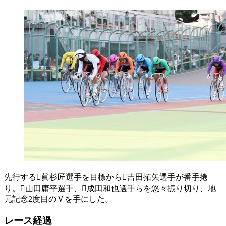
先行する

眞杉匠選手を目標から

吉田拓矢選手が番手捲
り。

山田庸平選手、

成田和也選手らを悠々振り切り、地
元記念2度目のＶを手にした。
レース経過