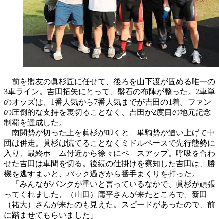
前を盟友の眞杉匠に任せて、後ろを山下渡が固める唯一の
3車ライン。吉田拓矢にとって、盤石の布陣が整った。2車単
のオッズは、1番人気から7番人気までが吉田の1着。ファン
の圧倒的な支持を裏切ることなく、吉田が2度目の地元記念
制覇を達成した。
南関勢が切った上を眞杉が叩くと、単騎勢が追い上げて中
団は併走。眞杉は慌てることなくミドルペースで先行態勢に
入り、最終ホーム付近から徐々にペースアップ。呼吸を合わ
せた吉田は車間を切る。後続の仕掛けを察知した吉田は、勝
機を逃すまいと、バック過ぎから番手まくりを打った。
「みんながバンクが重いと言っているなかで、眞杉が頑張
ってくれました。（山田）庸平さんが来たところで、新田
（祐大）さんが来たのも見えた。スピードがあったので、前
に踏ませてもらいました」