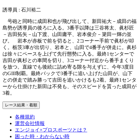
誘導員 : 石川裕二
号砲と同時に成田和也が飛び出して、新田祐大－成田の福
島勢が誘導員の後ろに入る。3番手以降は三谷将太、眞杉匠
－吉田拓矢－山下渡、山田庸平、岩本俊介－簗田一輝の並
び。 岩本が赤板で前を切ると、2コーナー手前で眞杉が叩
く。栃茨3車が出切り、岩本と、山田で4番手が併走に。眞杉
は徐々にペースを上げて先行態勢に入る。最終1センターで
吉田が眞杉との車間を切り、3コーナー付近から番手まくり
を放つ。直線でも後続に詰め寄る隙を与えずに、今年3度目
のGIII制覇。最終バックで3番手に追い上げた山田が、山下
との併走で踏み勝って吉田を追いかけるも2着。最終1センタ
ーから仕掛けた新田は不発も、そのスピードを貰った成田が
3着。
レース結果・着順
各種規約
運営会社情報
エンジョイ×プロスポーツとは？
困った時・わからない時