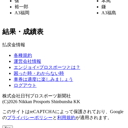
俵
本馬
裕一郎
鎌
A3
福岡
A3
福島
結果・成績表
払戻金情報
各種規約
運営会社情報
エンジョイ×プロスポーツとは？
困った時・わからない時
車券は適度に楽しみましょう
ログアウト
株式会社日刊プロスポーツ新聞社
(C)2026 Nikkan Prosports Shinbunsha KK
このサイトはreCAPTCHAによって保護されており、Google
の
プライバシーポリシー
と
利用規約
が適用されます。