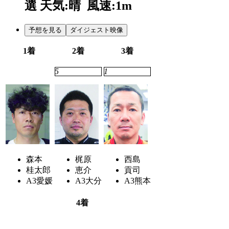
選
天気:晴
風速:1m
予想を見る
ダイジェスト映像
1着
2着
3着
3
5
1
森本
梶原
西島
桂太郎
恵介
貢司
A3
愛媛
A3
大分
A3
熊本
4着
6
4