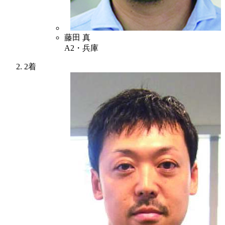
2
藤田 真
A2・兵庫
2着