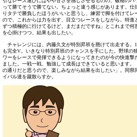
引なレース運びにはやや甘さを感じさせるものの、破格のパワ
って勝てそうで勝てない。ちょっと違う感じがあります。仕
りタテで勝負したほうがいいと思うし、練習で脚を付けてレ
ので、これからは力を出す、目立つレースをしながら。特進
ずつ積極的に行けてるけど、まだまだですね」とこれまで何
を心掛けつつ、結果も出したい。
チャレンジには、内藤久文が特別昇班を懸けて出走する。11
も完全V。いきなり特別昇班のチャンスを手にした。野球の独
ワーをレースで発揮できるようになってきたのが今の快進撃
ました。一戦一戦、勉強して成長はできていると思います。
の通りだと思うので、楽しみながら結果を出したい」。同県
イバル達を蹴散らすか。