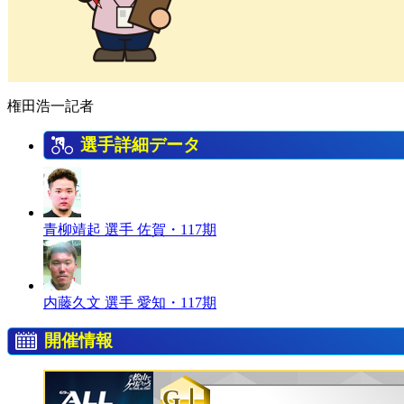
権田浩一記者
選手詳細データ
青柳靖起 選手
佐賀・117期
内藤久文 選手
愛知・117期
開催情報
GⅠ