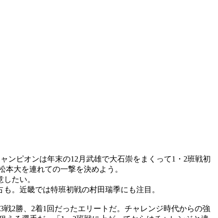
ャンピオンは年末の12月武雄で大石崇をまくって1・2班戦初
松本大を連れての一撃を決めよう。
意したい。
占も。近畿では特班初戦の村田瑞季にも注目。
戦2勝、2着1回だったエリートだ。チャレンジ時代からの強