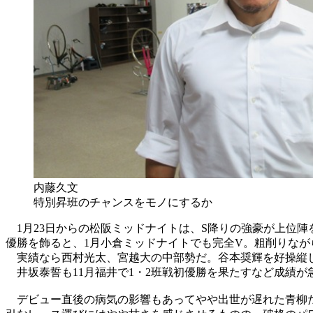
内藤久文
特別昇班のチャンスをモノにするか
1月23日からの松阪ミッドナイトは、S降りの強豪が上位陣
優勝を飾ると、1月小倉ミッドナイトでも完全V。粗削りな
実績なら西村光太、宮越大の中部勢だ。谷本奨輝を好操縦し
井坂泰誓も11月福井で1・2班戦初優勝を果たすなど成績
デビュー直後の病気の影響もあってやや出世が遅れた青柳だが