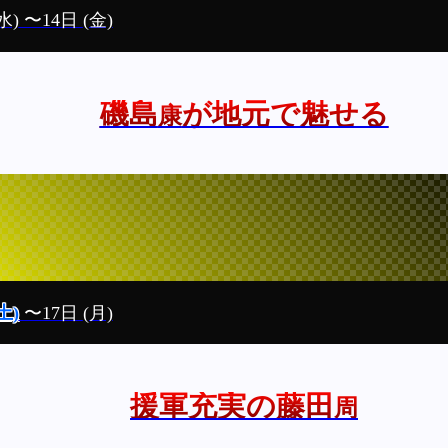
水)
〜14日
(金)
磯島
が地元で魅せる
康
土)
〜17日
(月)
援軍充実の藤田
周