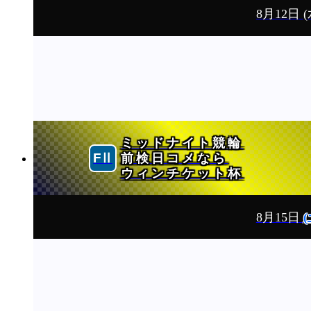
8月12日
(
ミッドナイト競輪
前検日コメなら
ウィンチケット杯
8月15日
(