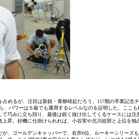
を占めるが、注目は新鋭・青柳靖起だろう。117期の卒業記念チ
がら、パワーはＳ級でも通用するレベルなのを証明した。ここも
て巧みに立ち回り、最後は鋭く抜け出してくるケースには注
が急上昇。好機に仕掛けられれば、小谷実や北川紋部と上位を独
、ゴールデンキャッパーで、在所6位、ルーキーシリーズも3