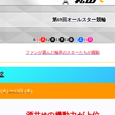
第69回オールスター競輪
8/
11
12
13
14
15
16
火
水
木
金
土
日
ファンが選んだ輪界のスターたちが躍動
ズ
日
(火)
〜13日
(木)
酒井
の機動力が上位