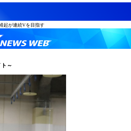
靖起が連続Vを目指す
イト～