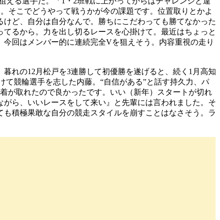
狙える選手だ。「1・2班戦に上がってからはチャレンジと違
る。そこでどうやって戦うかが今の課題です。位置取りとかよ
るけど、自分は自分なんで。勝ちにこだわっても勝てなかった
ってるから。力を出し切るレースを心掛けて。最近はちょっと
、今回はメンバー的に連続完全Vを狙えそう。内容重視の走り
暮れの12月松戸を3連勝して初優勝を遂げると、続く1月高知
けて競輪選手を志した内藤。“自信がある”と話す持久力、パ
1着が取れたので良かったです。いい（新年）スタートが切れ
ながら、いいレースをして来い』と先輩には言われました。そ
ても積極果敢な自分の競走スタイルを崩すことはなさそう。ラ