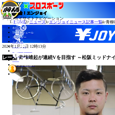
当たる競輪！エンジョイ
エンジョイサイトナビゲーション
HOME
ニュース
エンジョイニュース記事一覧
青柳
今日の結果
TMスケジュール
カレンダー
ニュース
2021年1月22日 12時13分
選手データ
記者ランキング
競輪場データ
青柳靖起が連続Vを目指す ～松阪ミッドナ
INFO
エンジョイとは？