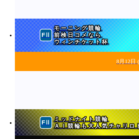
モーニング競輪
前検日コメなら
ウィンチケット杯
8月12日
ミッドナイト競輪
ＡＩ競輪も大人気チャリロ