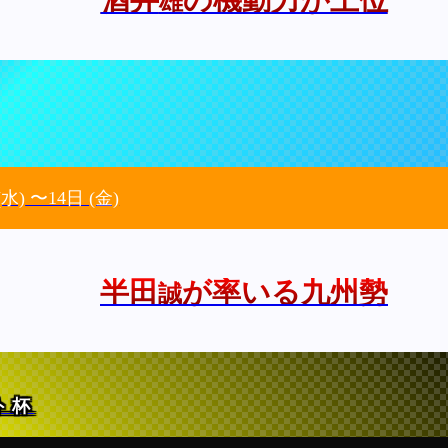
雄
(水)
〜14日
(金)
半田
が率いる九州勢
誠
ト杯