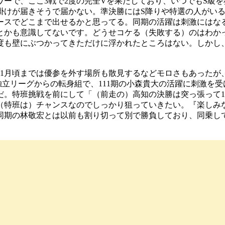
ーで、ここ3戦で2度の完全Vを果たしており、いつでもS級を
掛けが届きそうで届かない。準決勝にはS降りや特選の人がい
ースでどこまで出せるかと思ってる。同期の活躍は刺激にはな
とかも意識してないです。どうせコケる（失敗する）のはわか
度も壁にぶつかってきただけに浮かれたところはない。しかし
月頃までは優参を外す場所も散見するなどモロさもあったが、
立リーグからの転身組で、111期の小森貴大の活躍に刺激を受
だ。特班挑戦を前にして「（前走の）高知の決勝は突っ張って
（特班は）チャンスなのでしっかり狙っていきたい。『楽しみ
同期の林敬宏とは以前も割り切って別で勝負しており、同乗し