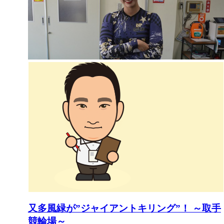
又多風緑が”ジャイアントキリング”！ ～取手
競輪場～