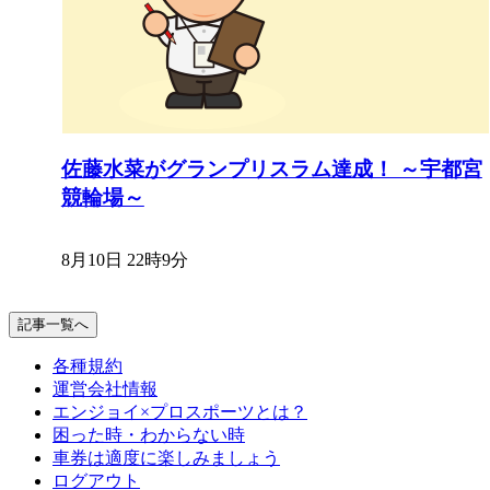
佐藤水菜がグランプリスラム達成！ ～宇都宮
競輪場～
8月10日 22時9分
記事一覧へ
各種規約
運営会社情報
エンジョイ×プロスポーツとは？
困った時・わからない時
車券は適度に楽しみましょう
ログアウト