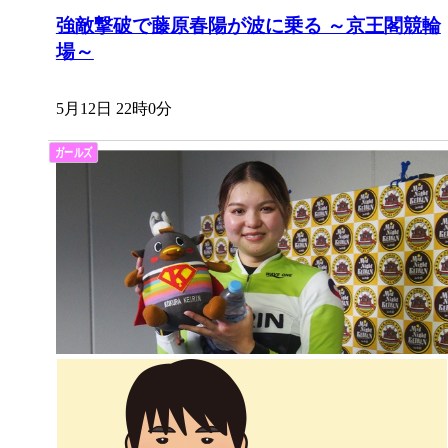
強敵撃破で藤原春陽が波に乗る ～京王閣競輪
場～
5月12日 22時0分