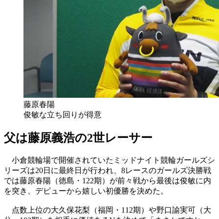
藤原春陽
俊敏な立ち回りが得意
父は藤原義浩の2世レーサー
小倉競輪場で開催されていたミッドナイト競輪ガールズシ
リーズは20日に最終日が行われ、8レースのガールズ決勝戦
では藤原春陽（徳島・122期）が前々戦から最後は俊敏に内
を突き、デビューから嬉しい初優勝を決めた。
点数上位の大久保花梨（福岡・112期）や野口諭実可（大