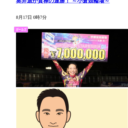
奥井迪が貫禄の連勝！ ～小倉競輪場～
8月17日 0時7分