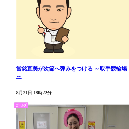
當銘直美が次節へ弾みをつける ～取手競輪場
～
8月21日 18時22分