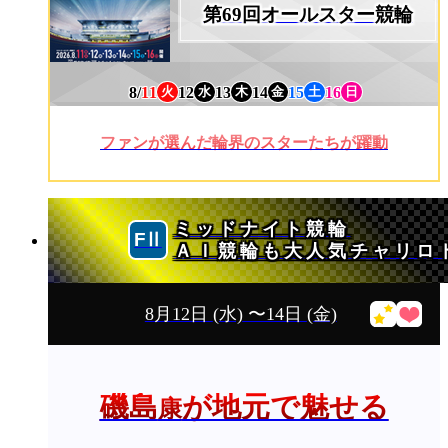
第69回オールスター競輪
8/
11
12
13
14
15
16
火
水
木
金
土
日
ファンが選んだ輪界のスターたちが躍動
ミッドナイト競輪
ＡＩ競輪も大人気チャリロ
8月12日
(水)
〜14日
(金)
磯島
が地元で魅せる
康