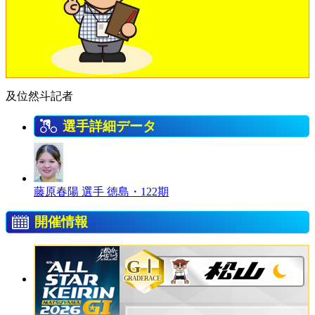
及位然斗記者
選手詳細データ
藤原春陽 選手
徳島・122期
開催情報
GⅠ
GRADERACE