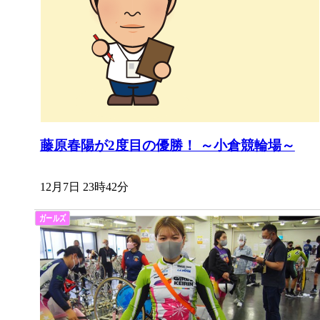
藤原春陽が2度目の優勝！ ～小倉競輪場～
12月7日 23時42分