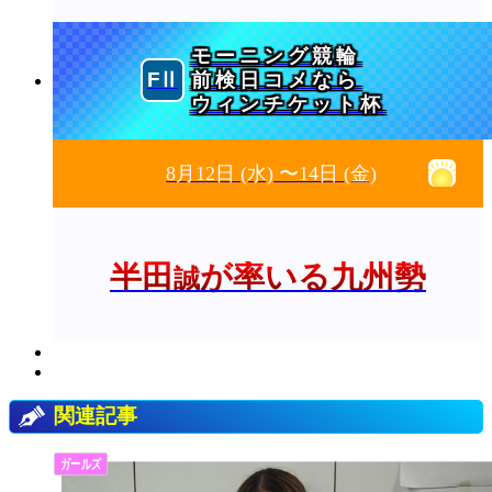
モーニング競輪
前検日コメなら
ウィンチケット杯
8月12日
(水)
〜14日
(金)
半田
が率いる九州勢
誠
関連記事