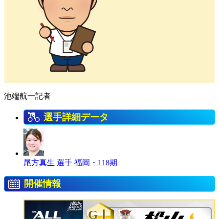
池端航一記者
選手詳細データ
尾方真生 選手
福岡・118期
開催情報
GⅠ