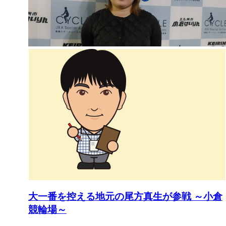
大一番を控える地元の尾方真生が参戦 ～小倉
競輪場～