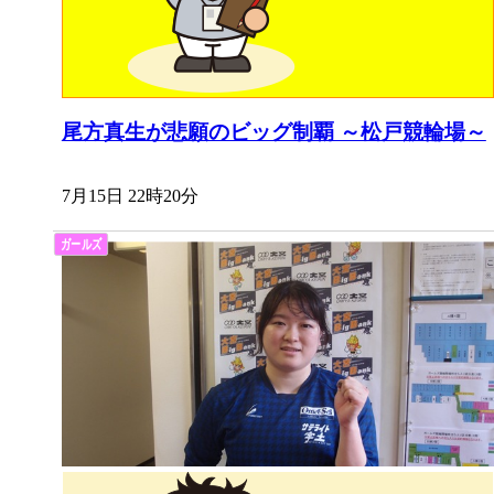
尾方真生が悲願のビッグ制覇 ～松戸競輪場～
7月15日 22時20分