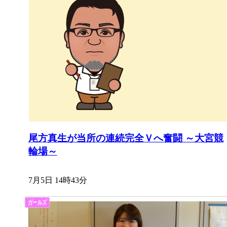
尾方真生が当所の連続完全Ｖへ奮闘 ～大宮競
輪場～
7月5日 14時43分