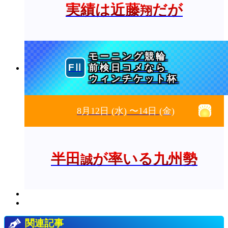
実績は近藤
だが
翔
モーニング競輪
前検日コメなら
ウィンチケット杯
8月12日
(水)
〜14日
(金)
半田
が率いる九州勢
誠
関連記事