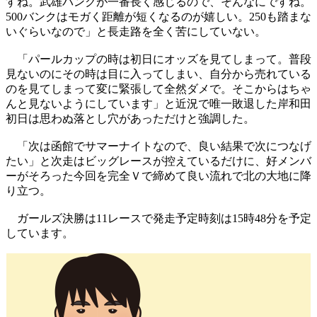
すね。武雄バンクが一番長く感じるので、そんなにですね。
500バンクはモガく距離が短くなるのが嬉しい。250も踏まな
いぐらいなので」と長走路を全く苦にしていない。
「パールカップの時は初日にオッズを見てしまって。普段
見ないのにその時は目に入ってしまい、自分から売れている
のを見てしまって変に緊張して全然ダメで。そこからはちゃ
んと見ないようにしています」と近況で唯一敗退した岸和田
初日は思わぬ落とし穴があっただけと強調した。
「次は函館でサマーナイトなので、良い結果で次につなげ
たい」と次走はビッグレースが控えているだけに、好メンバ
ーがそろった今回を完全Ｖで締めて良い流れで北の大地に降
り立つ。
ガールズ決勝は11レースで発走予定時刻は15時48分を予定
しています。