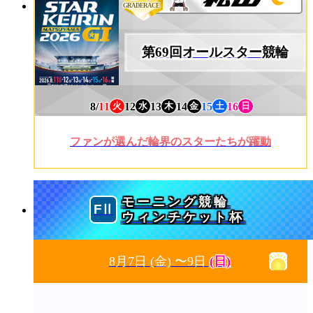
GRADERACE
第69回オールスター競輪
8/
11
12
13
14
15
16
火
水
木
金
土
日
ファンが選んだ輪界のスターたちが躍動
モーニング競輪
ウィンチケット杯
8月7日
(金)
〜9日
(日)