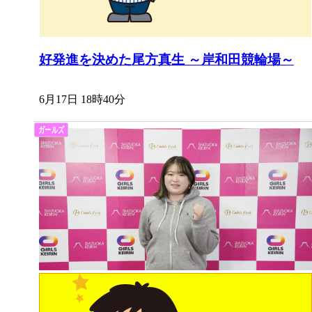
好発進を決めた尾方真生 ～岸和田競輪場～
6月17日 18時40分