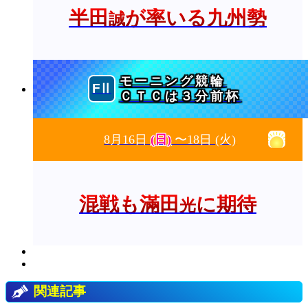
半田
が率いる九州勢
誠
モーニング競輪
ＣＴＣは３分前杯
8月16日
(日)
〜18日
(火)
混戦も滿田
に期待
光
関連記事