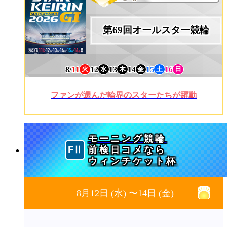
第69回オールスター競輪
8/
11
12
13
14
15
16
火
水
木
金
土
日
ファンが選んだ輪界のスターたちが躍動
モーニング競輪
前検日コメなら
ウィンチケット杯
8月12日
(水)
〜14日
(金)