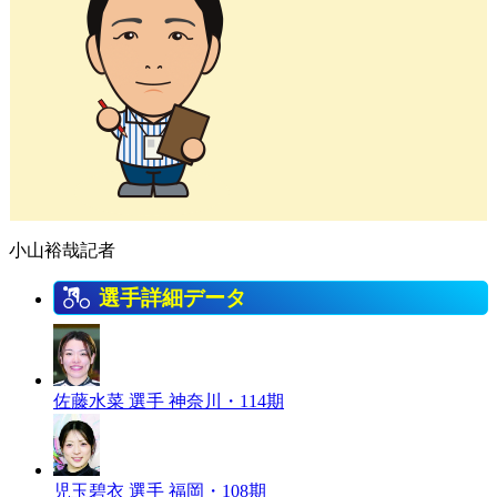
小山裕哉記者
選手詳細データ
佐藤水菜 選手
神奈川・114期
児玉碧衣 選手
福岡・108期