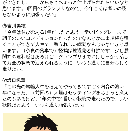
ができたし、ここからもうちょっと仕上げられたらいいなと
思います。3回目のグランプリなので、今年こそは悔いの残
らないように頑張りたい」
⑥吉川美穂
「今年は伸びのある1年だったと思う。幸いビッグレースで
調子のいいコンディションだったのでなんとかに出場権を獲
ることができて人生で一番うれしい瞬間なんじゃないかと思
います。（奈良の落車で）怪我は擦過傷と打撲です。少し股
関節の違和感はあるけど、グランプリまでにはしっかり治し
て万全の状態で迎えられるように。いつも通りに自分らしく
走りたい」
⑦坂口楓華
「この先の競輪人生を考えてやってきてすごく内容の濃い1
年になった。（前回の）大垣はセッティングをちょっと変え
たのもあるけど、1年の中で1番いい状態で走れたので、いい
状態だと思う。いつも通り頑張りたい」