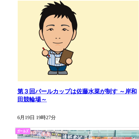
第３回パールカップは佐藤水菜が制す ～岸和
田競輪場～
6月19日 19時27分