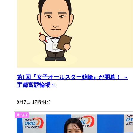
第1回『女子オールスター競輪』が開幕！ ～
宇都宮競輪場～
8月7日 17時44分