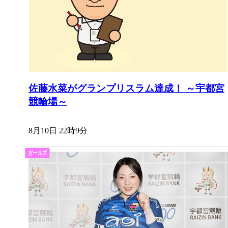
佐藤水菜がグランプリスラム達成！ ～宇都宮
競輪場～
8月10日 22時9分