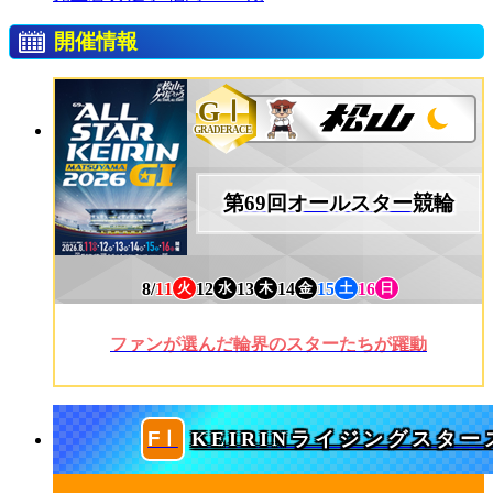
開催情報
GⅠ
GRADERACE
第69回オールスター競輪
8/
11
12
13
14
15
16
火
水
木
金
土
日
ファンが選んだ輪界のスターたちが躍動
KEIRINライジングスター