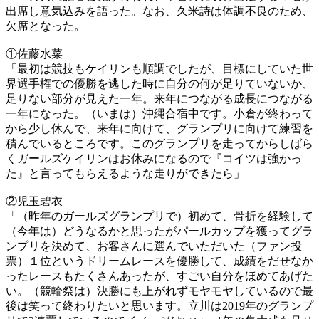
出席し意気込みを語った。なお、久米詩は体調不良のため、
欠席となった。
①佐藤水菜
「最初は競技もケイリンも順調でしたが、目標にしていた世
界選手権での優勝を逃した時に自分の何が足りていないか、
足りない部分が見えた一年。来年につながる成長につながる
一年になった。（いまは）沖縄合宿中です。小倉が終わって
から少し休んで、来年に向けて、グランプリに向けて練習を
積んでいるところです。このグランプリを走ってからしばら
くガールズケイリンはお休みになるので『コイツは強かっ
た』と言ってもらえるような走りができたら」
②児玉碧衣
「（昨年のガールズグランプリで）初めて、骨折を経験して
（今年は）どうなるかと思ったがパールカップを獲ってグラ
ンプリを決めて、お客さんに選んでいただいた（ファン投
票）１位というドリームレースを優勝して、成績をだせなか
ったレースもたくさんあったが、すごい自分をほめてあげた
い。（競輪祭は）決勝にも上がれずモヤモヤしているので最
後は笑って終わりたいと思います。立川は2019年のグランプ