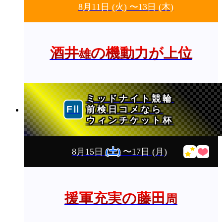
8月11日
(火)
〜13日
(木)
酒井
の機動力が上位
雄
ミッドナイト競輪
前検日コメなら
ウィンチケット杯
8月15日
(土)
〜17日
(月)
援軍充実の藤田
周