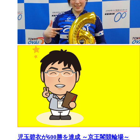
児玉碧衣が600勝を達成 ～京王閣競輪場～