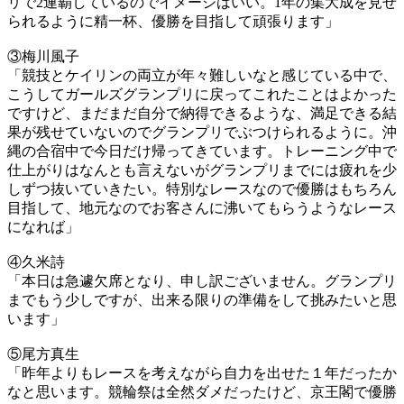
リで2連覇しているのでイメージはいい。1年の集大成を見せ
られるように精一杯、優勝を目指して頑張ります」
③梅川風子
「競技とケイリンの両立が年々難しいなと感じている中で、
こうしてガールズグランプリに戻ってこれたことはよかった
ですけど、まだまだ自分で納得できるような、満足できる結
果が残せていないのでグランプリでぶつけられるように。沖
縄の合宿中で今日だけ帰ってきています。トレーニング中で
仕上がりはなんとも言えないがグランプリまでには疲れを少
しずつ抜いていきたい。特別なレースなので優勝はもちろん
目指して、地元なのでお客さんに沸いてもらうようなレース
になれば」
④久米詩
「本日は急遽欠席となり、申し訳ございません。グランプリ
までもう少しですが、出来る限りの準備をして挑みたいと思
います」
⑤尾方真生
「昨年よりもレースを考えながら自力を出せた１年だったか
なと思います。競輪祭は全然ダメだったけど、京王閣で優勝