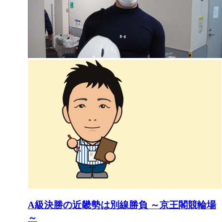
A級決勝の近畿勢は別線勝負 ～京王閣競輪場
～