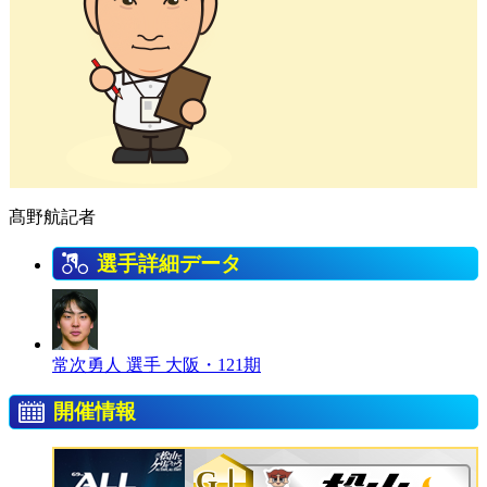
髙野航記者
選手詳細データ
常次勇人 選手
大阪・121期
開催情報
GⅠ