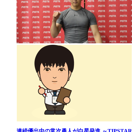
連続優出中の常次勇人が白星発進 ～TIPSTAR