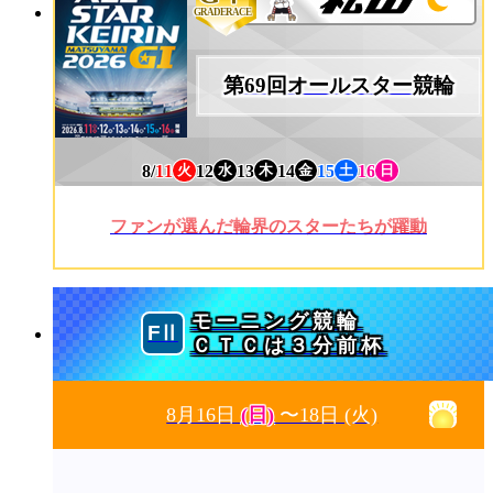
GRADERACE
第69回オールスター競輪
8/
11
12
13
14
15
16
火
水
木
金
土
日
ファンが選んだ輪界のスターたちが躍動
モーニング競輪
ＣＴＣは３分前杯
8月16日
(日)
〜18日
(火)