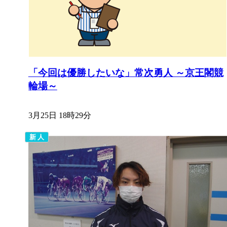
「今回は優勝したいな」常次勇人 ～京王閣競
輪場～
3月25日 18時29分