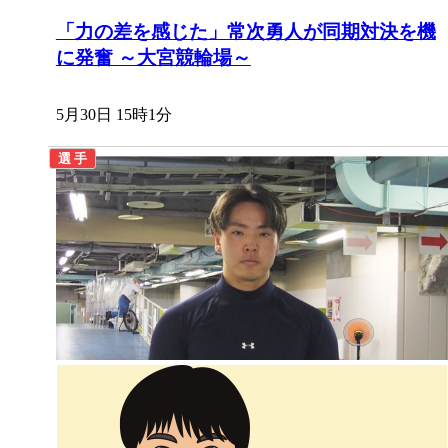
「力の差を感じた」常次勇人が同期対決を機
に発奮 ～大宮競輪場～
5月30日 15時1分