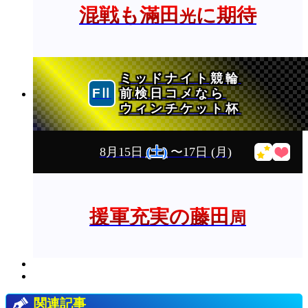
混戦も滿田
に期待
光
ミッドナイト競輪
前検日コメなら
ウィンチケット杯
8月15日
(土)
〜17日
(月)
援軍充実の藤田
周
関連記事