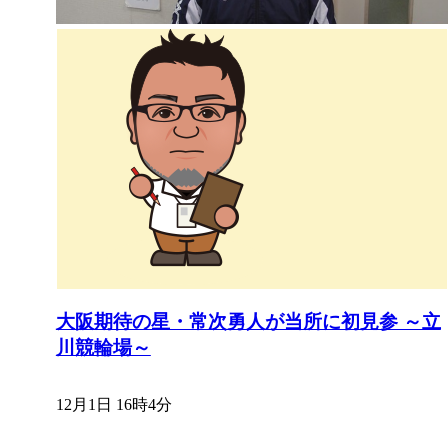
大阪期待の星・常次勇人が当所に初見参 ～立
川競輪場～
12月1日 16時4分