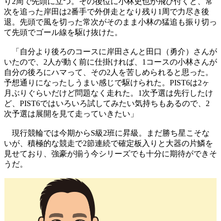
り2周で先頭に立つ。その後位に小林史也が飛び付くと、常
次を追った岸田は2番手で外併走となり残り1周で力尽き後
退。先頭で風を切った常次がそのまま小林の猛追も振り切っ
て先頭でゴール線を駆け抜けた。
「自分より後ろのコースに岸田さんと田口（勇介）さんが
いたので、2人が動く前に仕掛ければ、1コースの小林さんが
自分の後ろにハマって、その2人を苦しめられると思った。
予想通りになったしうまい感じで駆けられた。PIST6は2ヶ
月ぶりぐらいだけど問題なく走れた。1次予選は先行したけ
ど、PIST6ではいろいろ試してみたい気持ちもあるので、2
次予選は展開を見て走っていきたい」
現行競輪では今期からS級2班に昇級。まだ勝ち星こそな
いが、積極的な競走で2節連続で確定板入りと大器の片鱗を
見せており、強豪が揃う今シリーズでも十分に期待ができそ
うだ。