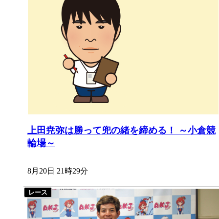
上田尭弥は勝って兜の緒を締める！ ～小倉競
輪場～
8月20日 21時29分