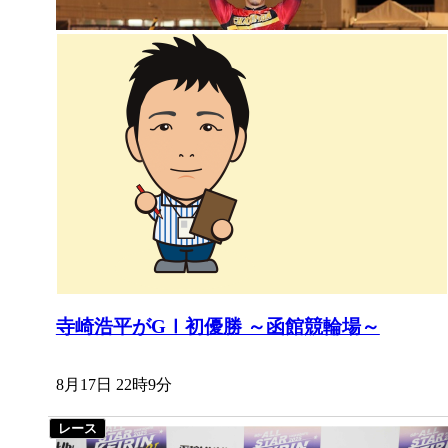
寺崎浩平がGⅠ初優勝 ～函館競輪場～
8月17日 22時9分