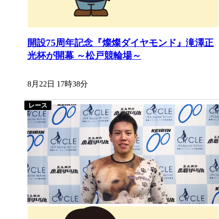
開設75周年記念『燦燦ダイヤモンド』滝澤正
光杯が開幕 ～松戸競輪場～
8月22日 17時38分