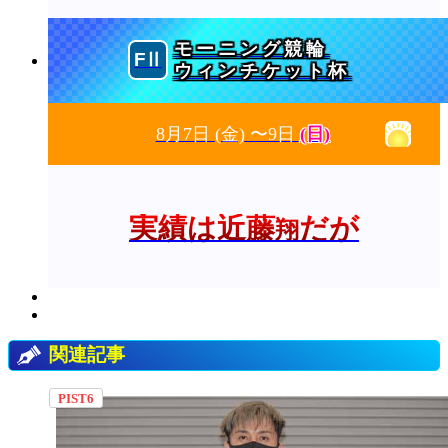
モーニング競輪
ウィンチケット杯
8月7日
(金)
〜9日
(日)
実績は近藤
だが
翔
関連記事