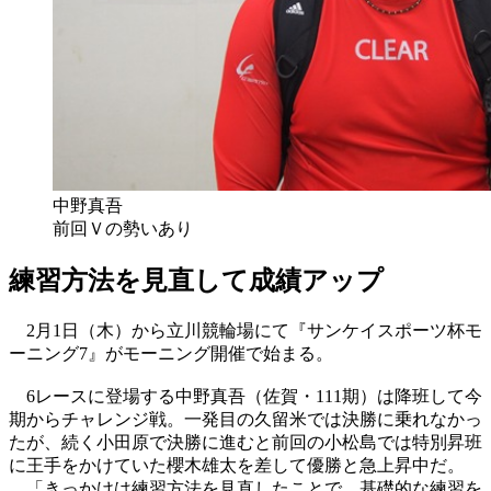
中野真吾
前回Ｖの勢いあり
練習方法を見直して成績アップ
2月1日（木）から立川競輪場にて『サンケイスポーツ杯モ
ーニング7』がモーニング開催で始まる。
6レースに登場する中野真吾（佐賀・111期）は降班して今
期からチャレンジ戦。一発目の久留米では決勝に乗れなかっ
たが、続く小田原で決勝に進むと前回の小松島では特別昇班
に王手をかけていた櫻木雄太を差して優勝と急上昇中だ。
「きっかけは練習方法を見直したことで、基礎的な練習を