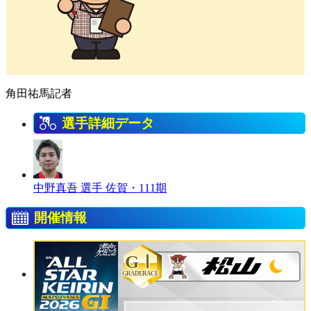
角田祐馬記者
選手詳細データ
中野真吾 選手
佐賀・111期
開催情報
GⅠ
GRADERACE