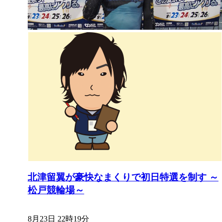
北津留翼が豪快なまくりで初日特選を制す ～
松戸競輪場～
8月23日 22時19分