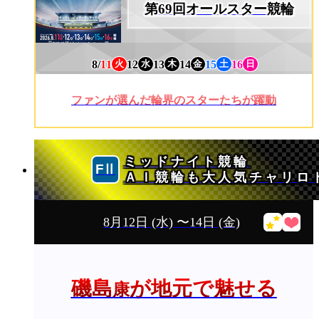
第69回オールスター競輪
8/
11
12
13
14
15
16
火
水
木
金
土
日
ファンが選んだ輪界のスターたちが躍動
ミッドナイト競輪
ＡＩ競輪も大人気チャリロ
8月12日
(水)
〜14日
(金)
磯島
が地元で魅せる
康