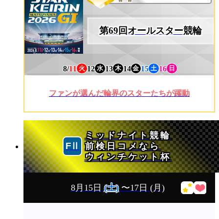
第69回オールスター競輪
8/
11
12
13
14
15
16
火
水
木
金
土
日
ファンが選んだ輪界のスターたちが躍動
ミッドナイト競輪
前検日コメなら
ウィンチケット杯
8月15日
(土)
〜17日
(月)