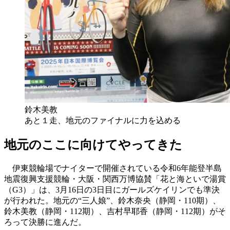
鈴木美教
あと１走、地元のファイナルに力を込める
地元のここに向けてやってきた
伊東競輪場でナイターで開催されている令和6年能登半島
地震復興支援競輪・大阪・関西万博協賛「花と海といで湯賞
（G3）」は、3月16日の3日目にガールズケイリンでも準決
が行われた。地元の“三人娘”、鈴木奈央（静岡・110期）、
鈴木美教（静岡・112期）、吉村早耶香（静岡・112期）がそ
ろって決勝に進んだ。