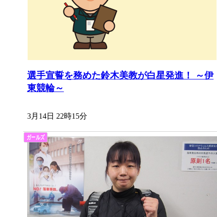
選手宣誓を務めた鈴木美教が白星発進！ ～伊
東競輪～
3月14日 22時15分