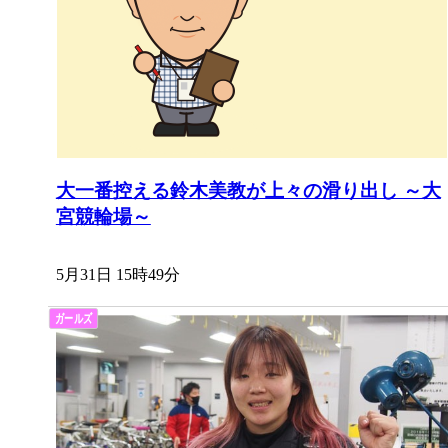
大一番控える鈴木美教が上々の滑り出し ～大
宮競輪場～
5月31日 15時49分