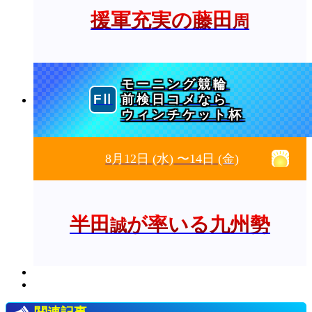
援軍充実の藤田
周
モーニング競輪
前検日コメなら
ウィンチケット杯
8月12日
(水)
〜14日
(金)
半田
が率いる九州勢
誠