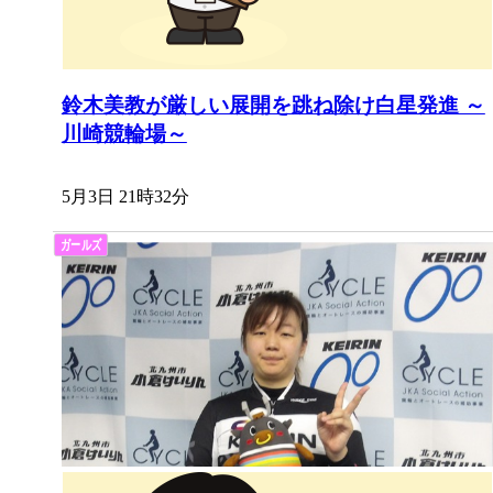
鈴木美教が厳しい展開を跳ね除け白星発進 ～
川崎競輪場～
5月3日 21時32分