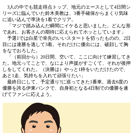
3人の中でも競走得点トップ、地元のエースとして4日間シ
リーズに臨んでいた鈴木美教は、3番手確保からまくり気味
に追い込んで準決を1着でクリア。
「マジで踏み込んだ瞬間にイケると思いました。どんな形
であれ、お客さんの期待に応えられてホッとしています」
予選1では白星で幸先のいいスタートを切ったものの、2日
目には連勝を逃して3着。それだけに優出には、破顔して胸
をなでおろした。
「（前回から）20日間、空いて、ここに向けて練習してき
た。地元ってことで、なにより声援がすごくて、それが後押
しをしてくれた。（決勝は）やっと1枠をいただけたので、
あと1走、気持ちを入れて頑張りたい」
最終日にして、予定通り?に巡ってきた1番車。過去6度の
優勝を誇る伊東バンクで、自身初となる4日制での優勝を遂
げてファンに応えよう。