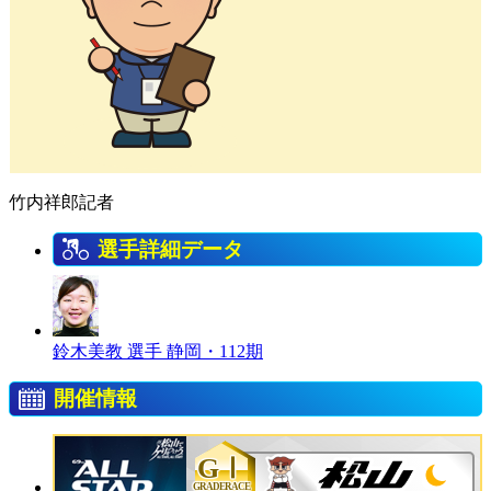
竹内祥郎記者
選手詳細データ
鈴木美教 選手
静岡・112期
開催情報
GⅠ
GRADERACE