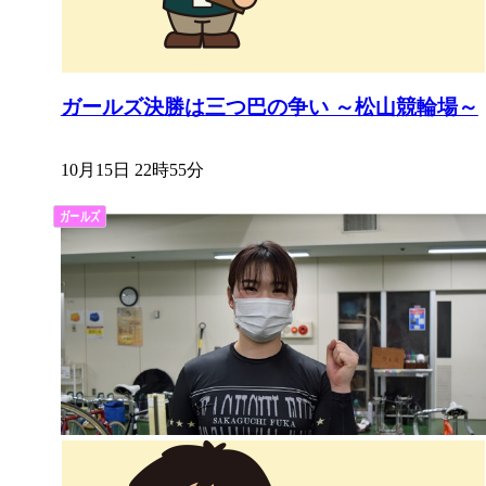
ガールズ決勝は三つ巴の争い ～松山競輪場～
10月15日 22時55分