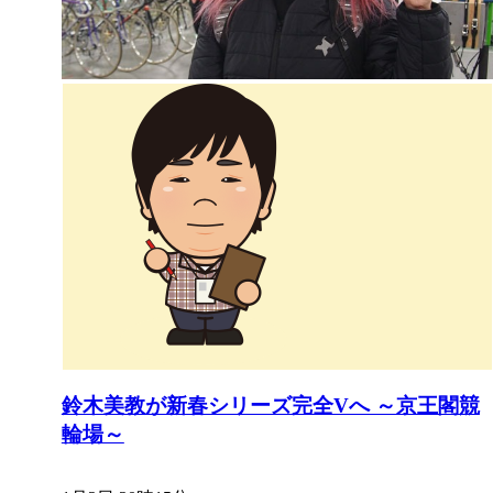
鈴木美教が新春シリーズ完全Vへ ～京王閣競
輪場～