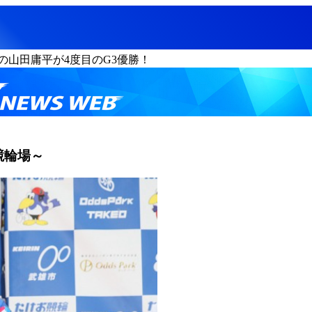
の山田庸平が4度目のG3優勝！
競輪場～