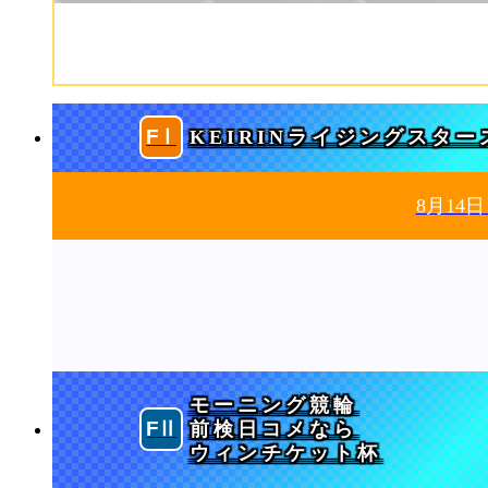
KEIRINライジングスター
8月14
モーニング競輪
前検日コメなら
ウィンチケット杯