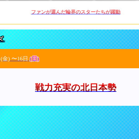
ファンが選んだ輪界のスターたちが躍動
ズ
日
(金)
〜16日
(日)
戦力充実の北日本勢