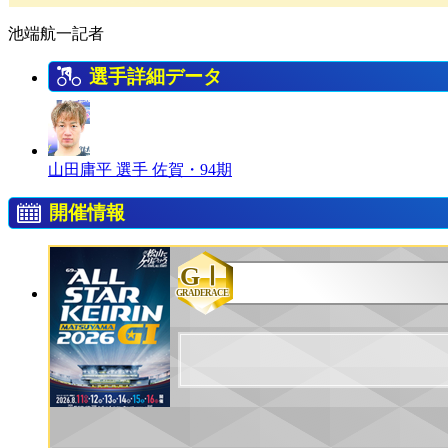
池端航一記者
選手詳細データ
山田庸平 選手
佐賀・94期
開催情報
GⅠ
GRADERACE