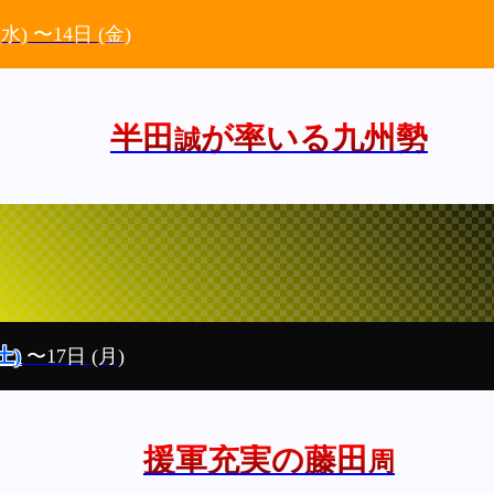
(水)
〜14日
(金)
半田
が率いる九州勢
誠
土)
〜17日
(月)
援軍充実の藤田
周