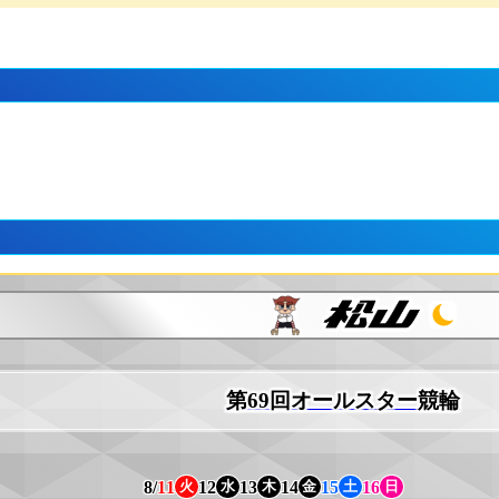
第69回オールスター競輪
8/
11
12
13
14
15
16
火
水
木
金
土
日