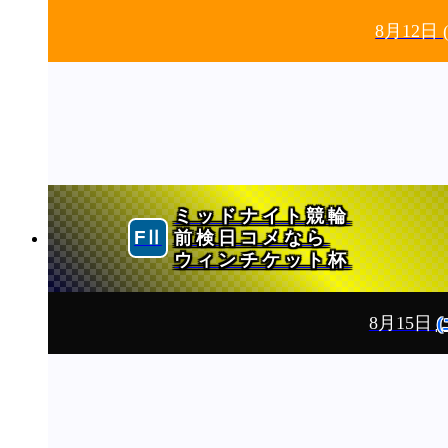
8月12日
ミッドナイト競輪
前検日コメなら
ウィンチケット杯
8月15日
(