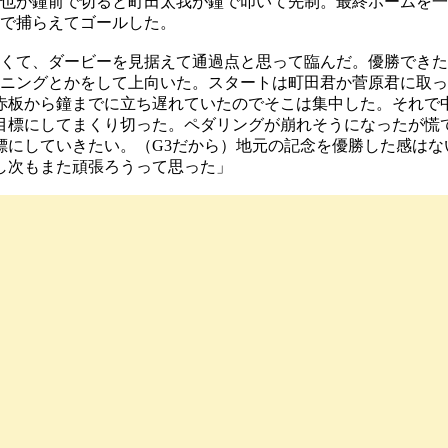
也が鐘前で切ると町田太我が鐘で叩いて先制。最終ホームを一
ーで捕らえてゴールした。
くて、ダービーを見据えて通過点と思って臨んだ。優勝できた
ーニングとかをして上向いた。スタートは町田君か菅原君に取
赤板から鐘までに立ち遅れていたのでそこは集中した。それで
目標にしてまくり切った。ペダリングが崩れそうになったが慌
標にしていきたい。（G3だから）地元の記念を優勝した感はな
し次もまた頑張ろうって思った」