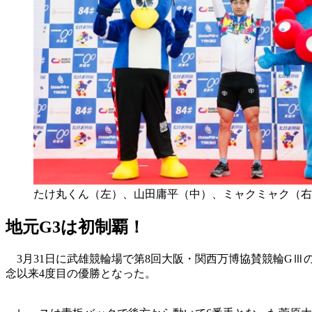
たけ丸くん（左）、山田庸平（中）、ミャクミャク（右
地元G3は初制覇！
3月31日に武雄競輪場で第8回大阪・関西万博協賛競輪GⅢの
念以来4度目の優勝となった。