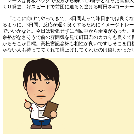
レースは青板バックで後方から動いて6番手となった菅原大
くり発進。好スピードで前団に迫ると逃げる町田を4コーナ
「ここに向けてやってきて、3日間走って昨日までは良くな
るように、3日間、反応が遅く良くするためにイメージトレ
でいいかなと。今日は緊張せずに周回中から余裕があった。
余裕がなさそうで前の雰囲気を見て町田君のカカりも良くて
からそこが目標。高松宮記念杯も相性が良いですしそこを目
ゃない人も待っててくれて胴上げしてくれたのは嬉しかった