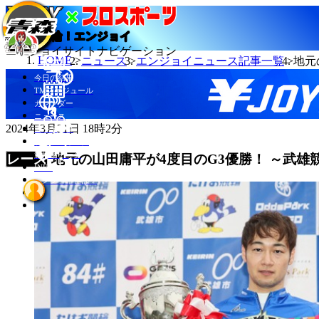
当たる競輪！エンジョイ
エンジョイサイトナビゲーション
HOME
ニュース
エンジョイニュース記事一覧
地元
今日の結果
TMスケジュール
カレンダー
ニュース
2024年3月31日 18時2分
選手データ
記者ランキング
競輪場データ
地元の山田庸平が4度目のG3優勝！ ～武雄
INFO
エンジョイとは？