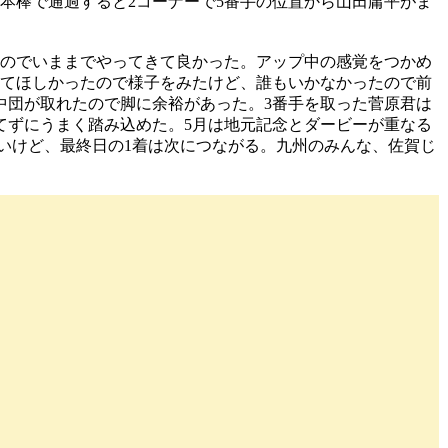
本棒で通過すると2コーナーで5番手の位置から山田庸平がま
のでいままでやってきて良かった。アップ中の感覚をつかめ
ってほしかったので様子をみたけど、誰もいかなかったので前
中団が取れたので脚に余裕があった。3番手を取った菅原君は
てずにうまく踏み込めた。5月は地元記念とダービーが重なる
いけど、最終日の1着は次につながる。九州のみんな、佐賀じ