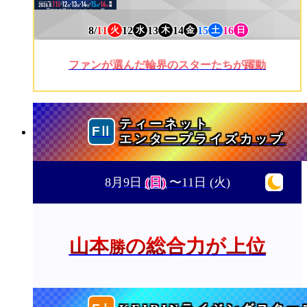
8/
11
12
13
14
15
16
火
水
木
金
土
日
ファンが選んだ輪界のスターたちが躍動
ティーネット
エンタープライズカップ
8月9日
(日)
〜11日
(火)
山本
の総合力が上位
勝