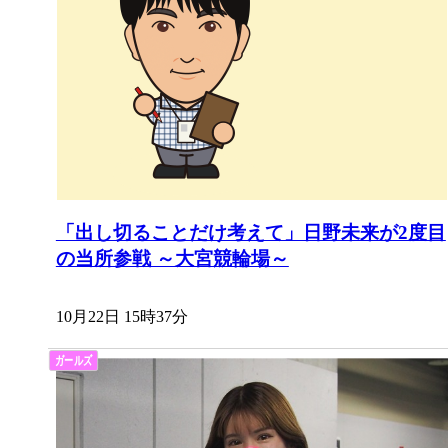
「出し切ることだけ考えて」日野未来が2度目
の当所参戦 ～大宮競輪場～
10月22日 15時37分