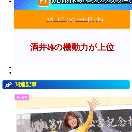
KEIRINライジングスター
8月11日
(火)
〜13日
(木)
酒井
の機動力が上位
雄
関連記事