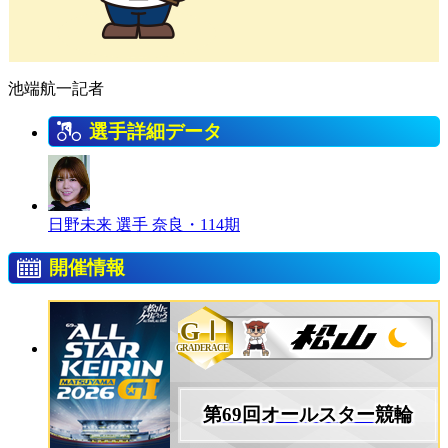
池端航一記者
選手詳細データ
日野未来 選手
奈良・114期
開催情報
GⅠ
GRADERACE
第69回オールスター競輪