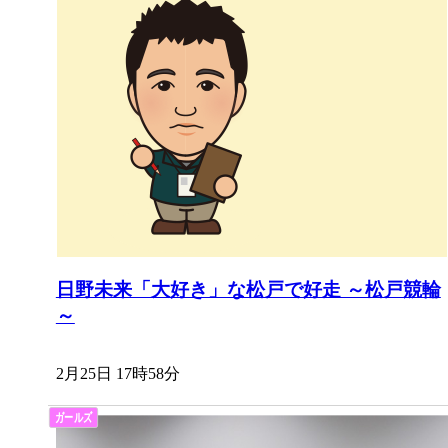
日野未来「大好き」な松戸で好走 ～松戸競輪
～
2月25日 17時58分