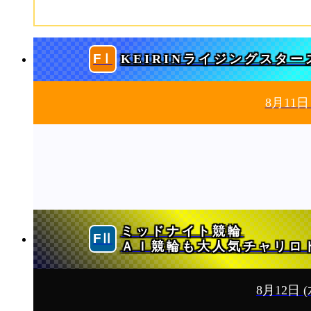
KEIRINライジングスター
8月11
ミッドナイト競輪
ＡＩ競輪も大人気チャリロ
8月12日
(