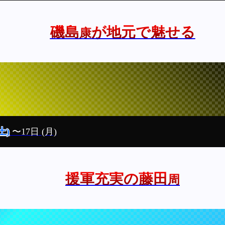
磯島
が地元で魅せる
康
土)
〜17日
(月)
援軍充実の藤田
周