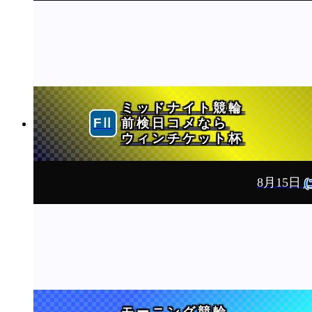
ミッドナイト競輪
前検日コメなら
ウィンチケット杯
8月15日
(
モーニング競輪