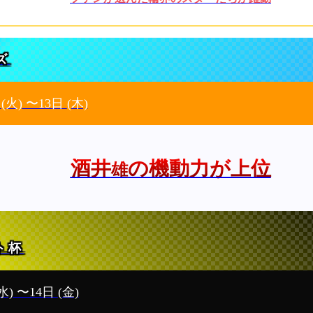
ズ
日
(火)
〜13日
(木)
酒井
の機動力が上位
雄
ト杯
水)
〜14日
(金)