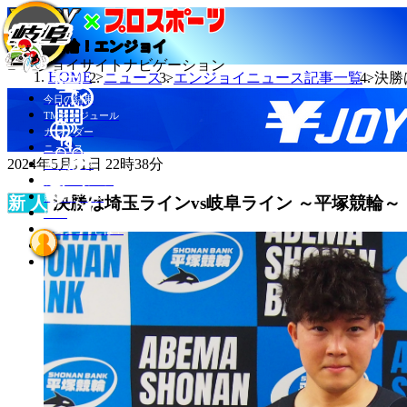
当たる競輪！エンジョイ
エンジョイサイトナビゲーション
HOME
ニュース
エンジョイニュース記事一覧
決勝
今日の結果
TMスケジュール
カレンダー
ニュース
2024年5月11日 22時38分
選手データ
記者ランキング
競輪場データ
決勝は埼玉ラインvs岐阜ライン ～平塚競輪～
INFO
エンジョイとは？