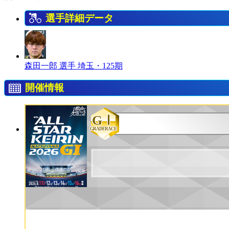
選手詳細データ
森田一郎 選手
埼玉・125期
開催情報
GⅠ
GRADERACE