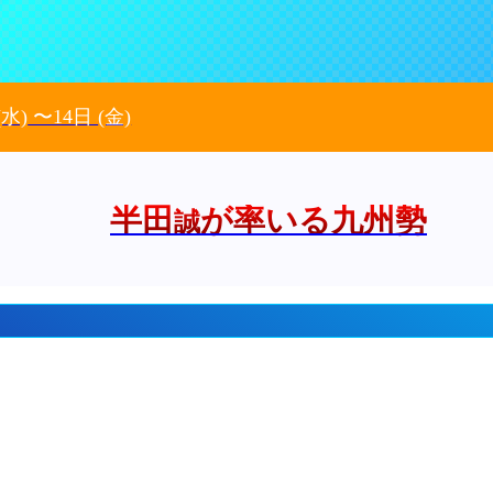
(水)
〜14日
(金)
半田
が率いる九州勢
誠