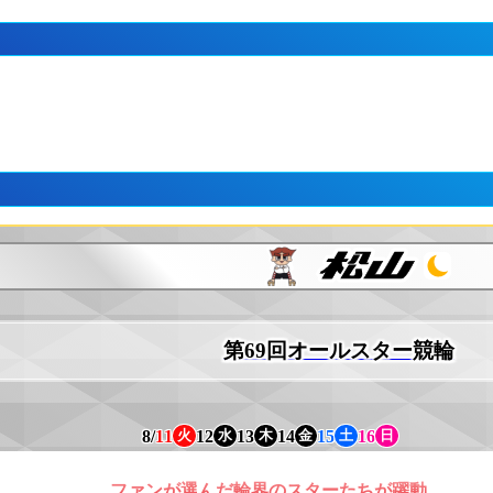
第69回オールスター競輪
8/
11
12
13
14
15
16
火
水
木
金
土
日
ファンが選んだ輪界のスターたちが躍動